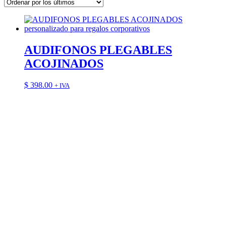
los
últimos
AUDIFONOS PLEGABLES
ACOJINADOS
$
398.00
+ IVA