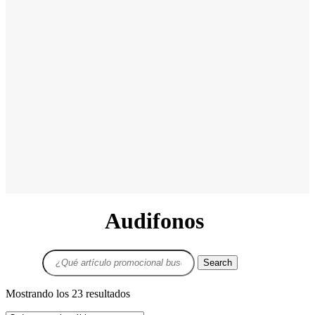
Audifonos
Search
for:
Ordenado
Mostrando los 23 resultados
por