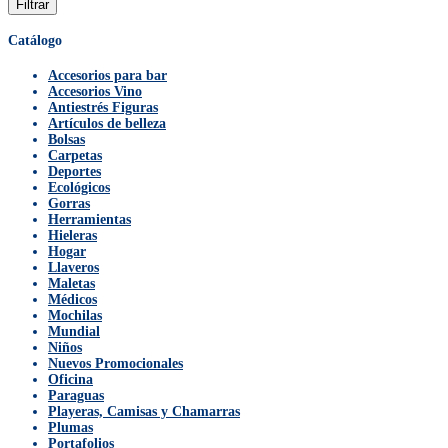
Filtrar
Catálogo
Accesorios para bar
Accesorios Vino
Antiestrés Figuras
Artículos de belleza
Bolsas
Carpetas
Deportes
Ecológicos
Gorras
Herramientas
Hieleras
Hogar
Llaveros
Maletas
Médicos
Mochilas
Mundial
Niños
Nuevos Promocionales
Oficina
Paraguas
Playeras, Camisas y Chamarras
Plumas
Portafolios