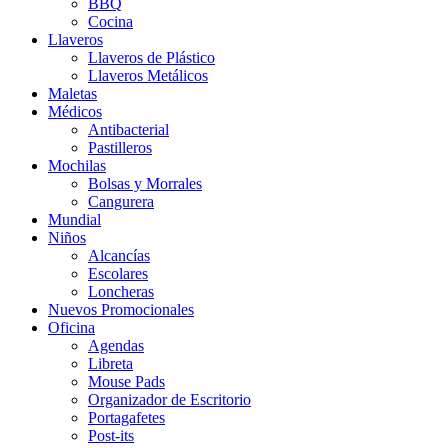
BBQ
Cocina
Llaveros
Llaveros de Plástico
Llaveros Metálicos
Maletas
Médicos
Antibacterial
Pastilleros
Mochilas
Bolsas y Morrales
Cangurera
Mundial
Niños
Alcancías
Escolares
Loncheras
Nuevos Promocionales
Oficina
Agendas
Libreta
Mouse Pads
Organizador de Escritorio
Portagafetes
Post-its