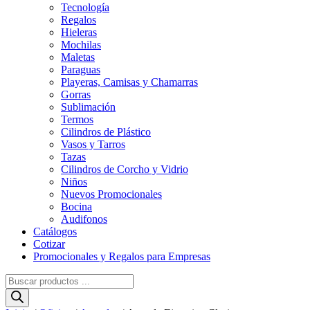
Tecnología
Regalos
Hieleras
Mochilas
Maletas
Paraguas
Playeras, Camisas y Chamarras
Gorras
Sublimación
Termos
Cilindros de Plástico
Vasos y Tarros
Tazas
Cilindros de Corcho y Vidrio
Niños
Nuevos Promocionales
Bocina
Audifonos
Catálogos
Cotizar
Promocionales y Regalos para Empresas
Búsqueda
de
productos