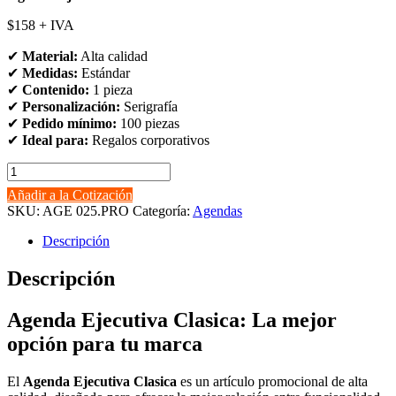
$158 + IVA
✔
Material:
Alta calidad
✔
Medidas:
Estándar
✔
Contenido:
1 pieza
✔
Personalización:
Serigrafía
✔
Pedido mínimo:
100 piezas
✔
Ideal para:
Regalos corporativos
Agenda
Ejecutiva
Añadir a la Cotización
Clasica
SKU:
AGE 025.PRO
Categoría:
Agendas
cantidad
Descripción
Descripción
Agenda Ejecutiva Clasica: La mejor
opción para tu marca
El
Agenda Ejecutiva Clasica
es un artículo promocional de alta