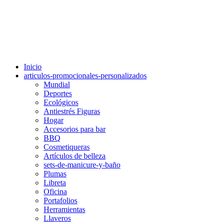
Inicio
articulos-promocionales-personalizados
Mundial
Deportes
Ecológicos
Antiestrés Figuras
Hogar
Accesorios para bar
BBQ
Cosmetiqueras
Artículos de belleza
sets-de-manicure-y-baño
Plumas
Libreta
Oficina
Portafolios
Herramientas
Llaveros