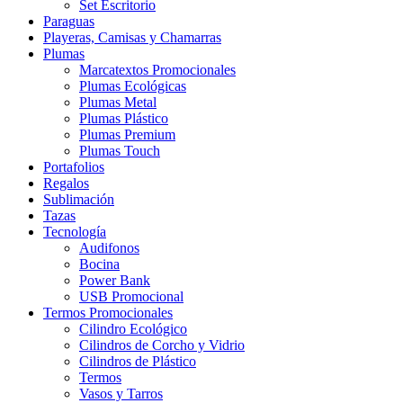
Set Escritorio
Paraguas
Playeras, Camisas y Chamarras
Plumas
Marcatextos Promocionales
Plumas Ecológicas
Plumas Metal
Plumas Plástico
Plumas Premium
Plumas Touch
Portafolios
Regalos
Sublimación
Tazas
Tecnología
Audifonos
Bocina
Power Bank
USB Promocional
Termos Promocionales
Cilindro Ecológico
Cilindros de Corcho y Vidrio
Cilindros de Plástico
Termos
Vasos y Tarros