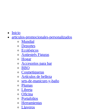
Inicio
articulos-promocionales-personalizados
Mundial
Deportes
Ecológicos
Antiestrés Figuras
Hogar
Accesorios para bar
BBQ
Cosmetiqueras
Artículos de belleza
sets-de-manicure-y-baño
Plumas
Libreta
Oficina
Portafolios
Herramientas
Llaveros