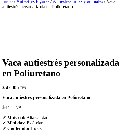
Inicio
/
Antiestrés Figuras
/
Antiestrés frutas y animales
/ Vaca
antiestrés personalizada en Poliuretano
Vaca antiestrés personalizada
en Poliuretano
$
47.00
+ IVA
Vaca antiestrés personalizada en Poliuretano
$47 + IVA
✔
Material:
Alta calidad
✔
Medidas:
Estándar
✔
Contenido:
1 pieza