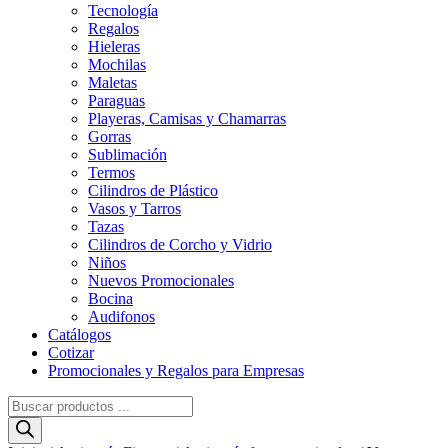
Tecnología
Regalos
Hieleras
Mochilas
Maletas
Paraguas
Playeras, Camisas y Chamarras
Gorras
Sublimación
Termos
Cilindros de Plástico
Vasos y Tarros
Tazas
Cilindros de Corcho y Vidrio
Niños
Nuevos Promocionales
Bocina
Audifonos
Catálogos
Cotizar
Promocionales y Regalos para Empresas
Búsqueda
de
productos