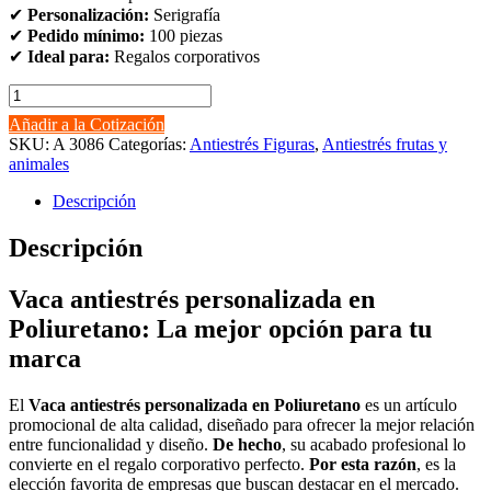
✔
Personalización:
Serigrafía
✔
Pedido mínimo:
100 piezas
✔
Ideal para:
Regalos corporativos
Vaca
antiestrés
Añadir a la Cotización
personalizada
SKU:
A 3086
Categorías:
Antiestrés Figuras
,
Antiestrés frutas y
en
animales
Poliuretano
cantidad
Descripción
Descripción
Vaca antiestrés personalizada en
Poliuretano: La mejor opción para tu
marca
El
Vaca antiestrés personalizada en Poliuretano
es un artículo
promocional de alta calidad, diseñado para ofrecer la mejor relación
entre funcionalidad y diseño.
De hecho
, su acabado profesional lo
convierte en el regalo corporativo perfecto.
Por esta razón
, es la
elección favorita de empresas que buscan destacar en el mercado.