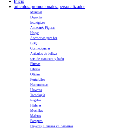
Inicio
articulos-promocionales-personalizados
Mundial
Deportes
Ecológicos
Antiestrés Figuras
Hogar
Accesorios para bar
BBQ
Cosmetiqueras
Artículos de belleza
sets-de-manicure-y-baño
Plumas
Libreta
Oficina
Portafolios
Herramientas
Llaveros
Tecnología
Regalos
Hieleras
Mochilas
Maletas
Paraguas
Playeras, Camisas y Chamarras