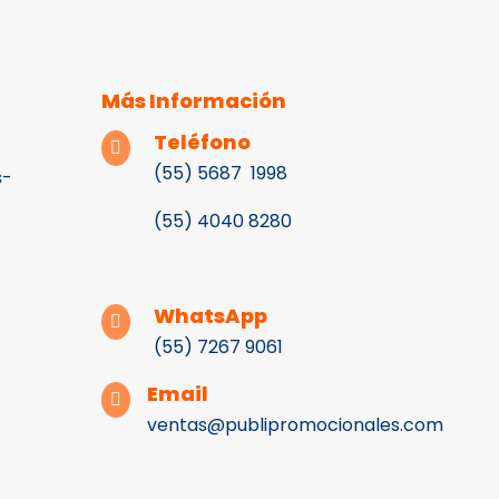
Más Información
Teléfono

(55) 5687 1998
s-
(55)
4040 8280
WhatsApp

(55) 7267 9061
Email

ventas@publipromocionales.com