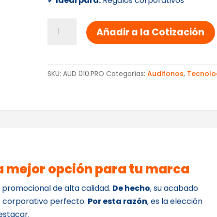
✔
Ideal para:
Regalos corporativos
AUDIFONOS
Añadir a la Cotización
ORION
cantidad
SKU:
AUD 010.PRO
Categorías:
Audifonos
,
Tecnolo
 mejor opción para tu marca
o promocional de alta calidad.
De hecho
, su acabado
lo corporativo perfecto.
Por esta razón
, es la elección
estacar.