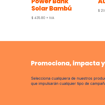
Power Bank
Au
Solar Bambú
$
21
$
435.80
+ IVA
Promociona, impacta y 
Selecciona cualquiera de nuestros produc
que impulsarán cualquier tipo de campaña 