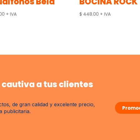
difonos Bela
BOCINA ROCK
.00
+ IVA
$
448.00
+ IVA
cautiva a tus clientes
tos, de gran calidad y excelente precio,
Promoc
publicitaria.