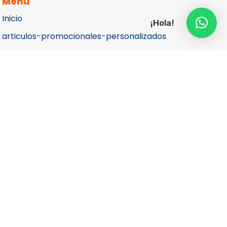
Menú
Inicio
¡Hola!
articulos-promocionales-personalizados
Catálogos
Cotizar
Contacto
Aviso de Privacidad
Más Información
Teléfono

(55) 5687 1998
(55)
4040 8280