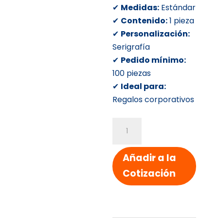
✔
Medidas:
Estándar
✔
Contenido:
1 pieza
✔
Personalización:
Serigrafía
✔
Pedido mínimo:
100 piezas
✔
Ideal para:
Regalos corporativos
Boligrafo
Jelly
tinta
Añadir a la
gel
Cotización
cantidad