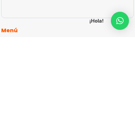
¡Hola!
Menú
Inicio
articulos-promocionales-personalizados
Catálogos
Cotizar
Contacto
Aviso de Privacidad
Más Información
Teléfono

(55) 5687 1998