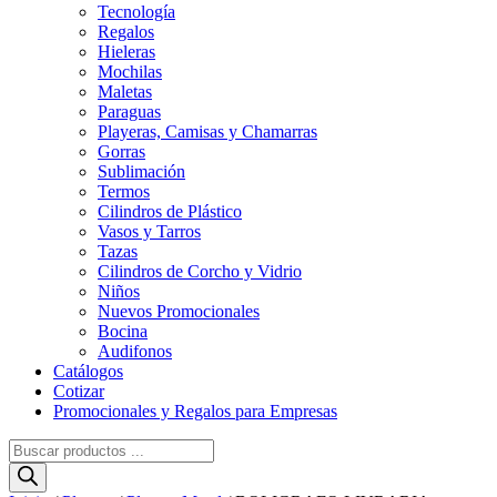
Tecnología
Regalos
Hieleras
Mochilas
Maletas
Paraguas
Playeras, Camisas y Chamarras
Gorras
Sublimación
Termos
Cilindros de Plástico
Vasos y Tarros
Tazas
Cilindros de Corcho y Vidrio
Niños
Nuevos Promocionales
Bocina
Audifonos
Catálogos
Cotizar
Promocionales y Regalos para Empresas
Búsqueda
de
productos