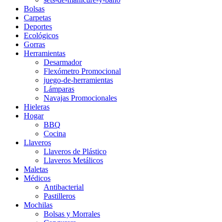
Bolsas
Carpetas
Deportes
Ecológicos
Gorras
Herramientas
Desarmador
Flexómetro Promocional
juego-de-herramientas
Lámparas
Navajas Promocionales
Hieleras
Hogar
BBQ
Cocina
Llaveros
Llaveros de Plástico
Llaveros Metálicos
Maletas
Médicos
Antibacterial
Pastilleros
Mochilas
Bolsas y Morrales