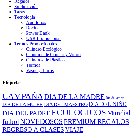
Regalos
Sublimación
Tazas
Tecnología
Audifonos
Bocina
Power Bank
USB Promocional
Termos Promocionales
Cilindro Ecológico
Cilindros de Corcho y Vidrio
Cilindros de Plástico
Termos
Vasos y Tarros
Etiquetas
CAMPAÑA
DIA DE LA MADRE
Dia del amor
DIA DEL NIÑO
DIA DEL MAESTRO
DIA DE LA MUJER
ECOLOGICOS
Mundial
DIA DEL PADRE
NOVEDOSOS
PREMIUM REGALOS
futbol
REGRESO A CLASES
VIAJE