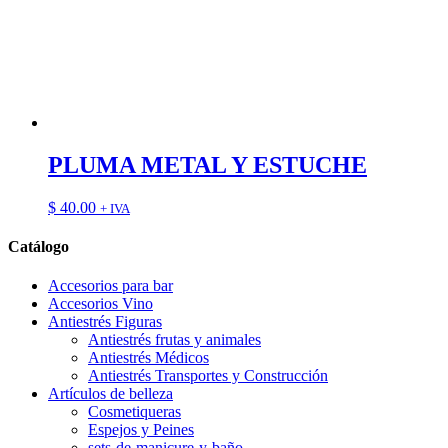
PLUMA METAL Y ESTUCHE
$
40.00
+ IVA
Catálogo
Accesorios para bar
Accesorios Vino
Antiestrés Figuras
Antiestrés frutas y animales
Antiestrés Médicos
Antiestrés Transportes y Construcción
Artículos de belleza
Cosmetiqueras
Espejos y Peines
sets-de-manicure-y-baño