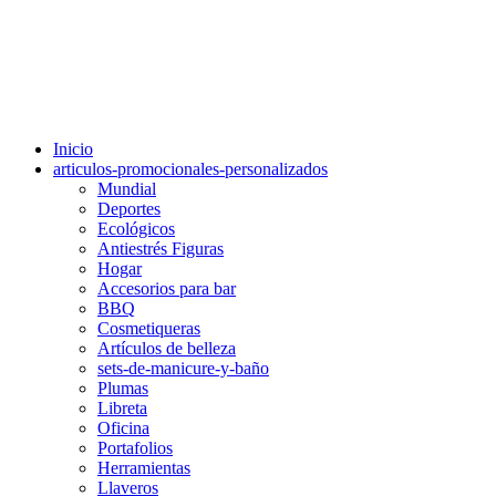
Inicio
articulos-promocionales-personalizados
Mundial
Deportes
Ecológicos
Antiestrés Figuras
Hogar
Accesorios para bar
BBQ
Cosmetiqueras
Artículos de belleza
sets-de-manicure-y-baño
Plumas
Libreta
Oficina
Portafolios
Herramientas
Llaveros