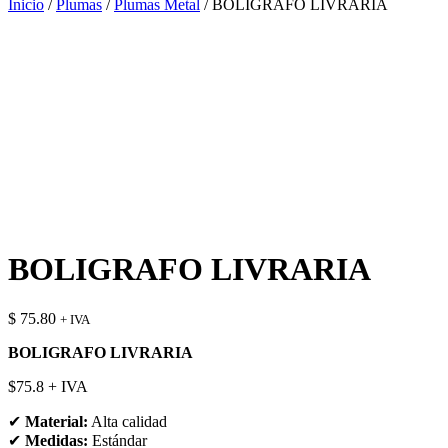
Inicio
/
Plumas
/
Plumas Metal
/ BOLIGRAFO LIVRARIA
BOLIGRAFO LIVRARIA
$
75.80
+ IVA
BOLIGRAFO LIVRARIA
$75.8 + IVA
✔
Material:
Alta calidad
✔
Medidas:
Estándar