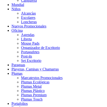
Cangurera
Mundial
Niños
Alcancías
Escolares
Loncheras
Nuevos Promocionales
Oficina
Agendas
Libreta
Mouse Pads
Organizador de Escritorio
Portagafetes
Post-its
Set Escritorio
Paraguas
Playeras, Camisas y Chamarras
Plumas
Marcatextos Promocionales
Plumas Ecológicas
Plumas Metal
Plumas Plástico
Plumas Premium
Plumas Touch
Portafolios