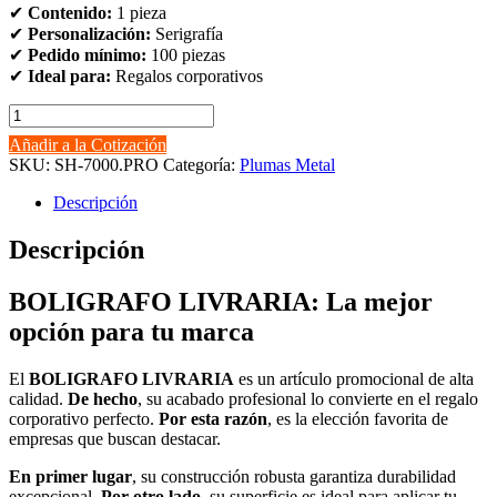
✔
Contenido:
1 pieza
✔
Personalización:
Serigrafía
✔
Pedido mínimo:
100 piezas
✔
Ideal para:
Regalos corporativos
BOLIGRAFO
LIVRARIA
Añadir a la Cotización
cantidad
SKU:
SH-7000.PRO
Categoría:
Plumas Metal
Descripción
Descripción
BOLIGRAFO LIVRARIA: La mejor
opción para tu marca
El
BOLIGRAFO LIVRARIA
es un artículo promocional de alta
calidad.
De hecho
, su acabado profesional lo convierte en el regalo
corporativo perfecto.
Por esta razón
, es la elección favorita de
empresas que buscan destacar.
En primer lugar
, su construcción robusta garantiza durabilidad
excepcional.
Por otro lado
, su superficie es ideal para aplicar tu