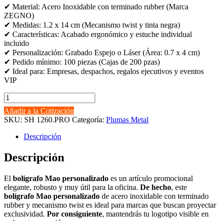
✔ Material: Acero Inoxidable con terminado rubber (Marca
ZEGNO)
✔ Medidas: 1.2 x 14 cm (Mecanismo twist y tinta negra)
✔ Características: Acabado ergonómico y estuche individual
incluido
✔ Personalización: Grabado Espejo o Láser (Área: 0.7 x 4 cm)
✔ Pedido mínimo: 100 piezas (Cajas de 200 pzas)
✔ Ideal para: Empresas, despachos, regalos ejecutivos y eventos
VIP
Bolígrafo
Mao
Añadir a la Cotización
personalizado
SKU:
SH 1260.PRO
Categoría:
Plumas Metal
cantidad
Descripción
Descripción
El
bolígrafo Mao personalizado
es un artículo promocional
elegante, robusto y muy útil para la oficina.
De hecho
, este
bolígrafo Mao personalizado
de acero inoxidable con terminado
rubber y mecanismo twist es ideal para marcas que buscan proyectar
exclusividad.
Por consiguiente
, mantendrás tu logotipo visible en