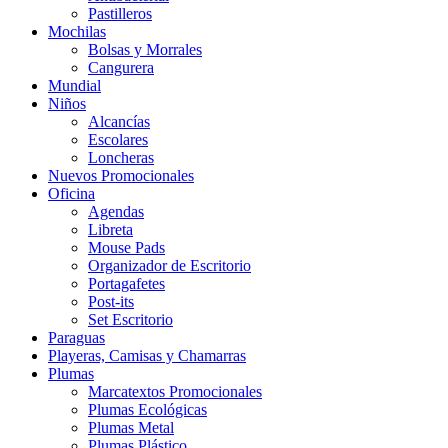
Pastilleros
Mochilas
Bolsas y Morrales
Cangurera
Mundial
Niños
Alcancías
Escolares
Loncheras
Nuevos Promocionales
Oficina
Agendas
Libreta
Mouse Pads
Organizador de Escritorio
Portagafetes
Post-its
Set Escritorio
Paraguas
Playeras, Camisas y Chamarras
Plumas
Marcatextos Promocionales
Plumas Ecológicas
Plumas Metal
Plumas Plástico