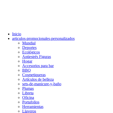
Inicio
articulos-promocionales-personalizados
Mundial
Deportes
Ecológicos
Antiestrés Figuras
Hogar
Accesorios para bar
BBQ
Cosmetiqueras
Artículos de belleza
sets-de-manicure-y-baño
Plumas
Libreta
Oficina
Portafolios
Herramientas
Llaveros