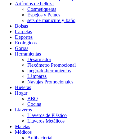
Artículos de belleza
Cosmetiqueras
Espejos y Peines
sets-de-manicure-y-baño
Bolsas
Carpetas
Deportes
Ecológicos
Gorras
Herramientas
Desarmador
Flexómetro Promocional
juego-de-herramientas
Lámparas
Navajas Promocionales
Hieleras
Hogar
BBQ
Cocina
Llaveros
Llaveros de Plástico
Llaveros Metálicos
Maletas
Médicos
Antibacterial