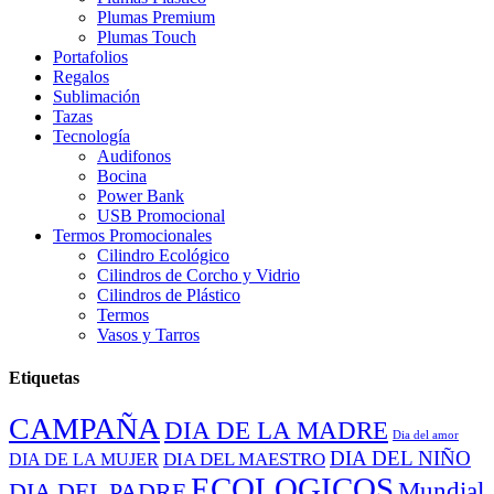
Plumas Premium
Plumas Touch
Portafolios
Regalos
Sublimación
Tazas
Tecnología
Audifonos
Bocina
Power Bank
USB Promocional
Termos Promocionales
Cilindro Ecológico
Cilindros de Corcho y Vidrio
Cilindros de Plástico
Termos
Vasos y Tarros
Etiquetas
CAMPAÑA
DIA DE LA MADRE
Dia del amor
DIA DEL NIÑO
DIA DEL MAESTRO
DIA DE LA MUJER
ECOLOGICOS
Mundial
DIA DEL PADRE