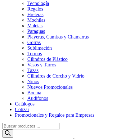
Tecnología
Regalos
Hieleras
Mochilas
Maletas
Paraguas
Playeras, Camisas y Chamarras
Gorras
Sublimación
Termos
Cilindros de Plástico
Vasos y Tarros
Tazas
Cilindros de Corcho y Vidrio
Niños
Nuevos Promocionales
Bocina
Audifonos
Catálogos
Cotizar
Promocionales y Regalos para Empresas
Búsqueda
de
productos