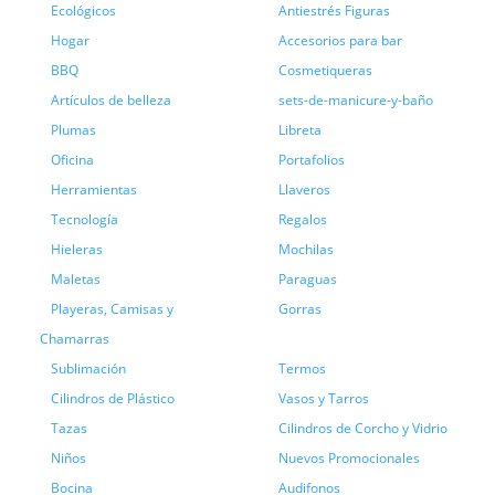
Ecológicos
Antiestrés Figuras
Hogar
Accesorios para bar
BBQ
Cosmetiqueras
Artículos de belleza
sets-de-manicure-y-baño
Plumas
Libreta
Oficina
Portafolios
Herramientas
Llaveros
Tecnología
Regalos
Hieleras
Mochilas
Maletas
Paraguas
Playeras, Camisas y
Gorras
Chamarras
Sublimación
Termos
Cilindros de Plástico
Vasos y Tarros
Tazas
Cilindros de Corcho y Vidrio
Niños
Nuevos Promocionales
Bocina
Audifonos