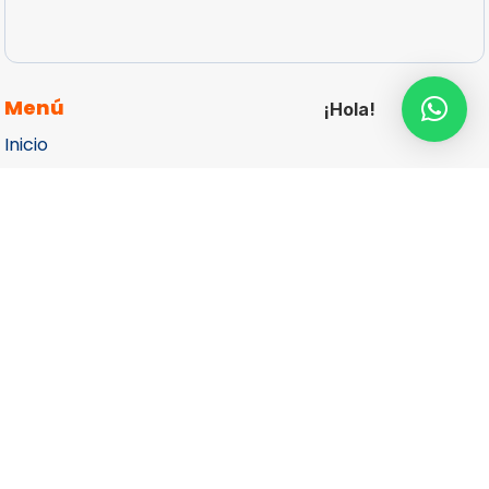
Menú
¡Hola!
Inicio
articulos-promocionales-personalizados
Catálogos
Cotizar
Contacto
Aviso de Privacidad
Más Información
Teléfono

(55) 5687 1998