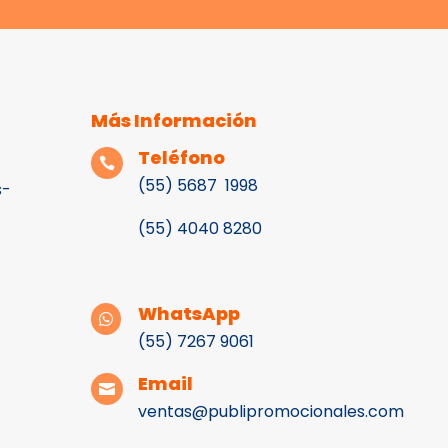
Más Información
Teléfono

(55) 5687 1998
s-
(55)
4040 8280
WhatsApp

(55) 7267 9061
Email

ventas@publipromocionales.com