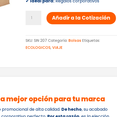
✔
Ideal para:
Regalos corporativos
BOLSA
Añadir a la Cotización
PARA
PLAYA
cantidad
SKU:
SIN 207
Categoría:
Bolsas
Etiquetas:
ECOLOGICOS
,
VIAJE
a mejor opción para tu marca
o promocional de alta calidad.
De hecho
, su acabado
lo corporativo perfecto.
Por esta razón
, es la elección