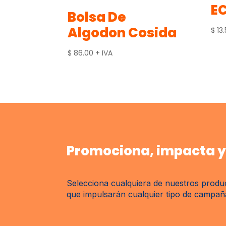
E
Bolsa De
Algodon Cosida
$
13.
$
86.00
+ IVA
Promociona, impacta y 
Selecciona cualquiera de nuestros produc
que impulsarán cualquier tipo de campaña 