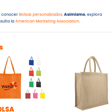
 a conocer
Bolsas personalizados
.
Asimismo
, explora
nsulta la
American Marketing Association
.
s
OLSA