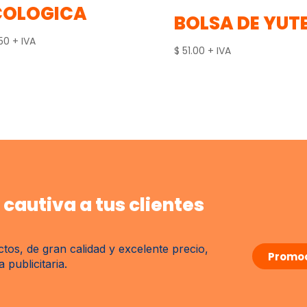
COLOGICA
BOLSA DE YUT
50
+ IVA
$
51.00
+ IVA
cautiva a tus clientes
tos, de gran calidad y excelente precio,
Promoc
publicitaria.