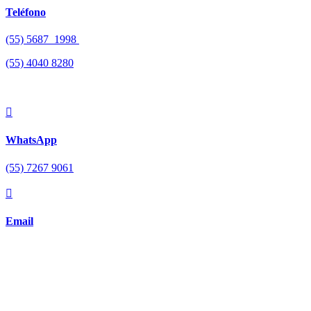
Teléfono
(55) 5687 1998
(55)
4040 8280

WhatsApp
(55) 7267 9061

Email
ventas@publipromocionales.com
Diseño web por DMM Studios.
×
¡Hola!