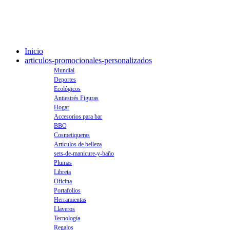
Inicio
articulos-promocionales-personalizados
Mundial
Deportes
Ecológicos
Antiestrés Figuras
Hogar
Accesorios para bar
BBQ
Cosmetiqueras
Artículos de belleza
sets-de-manicure-y-baño
Plumas
Libreta
Oficina
Portafolios
Herramientas
Llaveros
Tecnología
Regalos