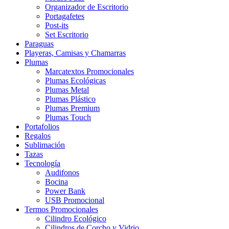
Organizador de Escritorio
Portagafetes
Post-its
Set Escritorio
Paraguas
Playeras, Camisas y Chamarras
Plumas
Marcatextos Promocionales
Plumas Ecológicas
Plumas Metal
Plumas Plástico
Plumas Premium
Plumas Touch
Portafolios
Regalos
Sublimación
Tazas
Tecnología
Audifonos
Bocina
Power Bank
USB Promocional
Termos Promocionales
Cilindro Ecológico
Cilindros de Corcho y Vidrio