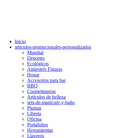
Inicio
articulos-promocionales-personalizados
Mundial
Deportes
Ecológicos
Antiestrés Figuras
Hogar
Accesorios para bar
BBQ
Cosmetiqueras
Artículos de belleza
sets-de-manicure-y-baño
Plumas
Libreta
Oficina
Portafolios
Herramientas
Llaveros