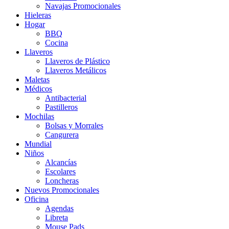
Navajas Promocionales
Hieleras
Hogar
BBQ
Cocina
Llaveros
Llaveros de Plástico
Llaveros Metálicos
Maletas
Médicos
Antibacterial
Pastilleros
Mochilas
Bolsas y Morrales
Cangurera
Mundial
Niños
Alcancías
Escolares
Loncheras
Nuevos Promocionales
Oficina
Agendas
Libreta
Mouse Pads