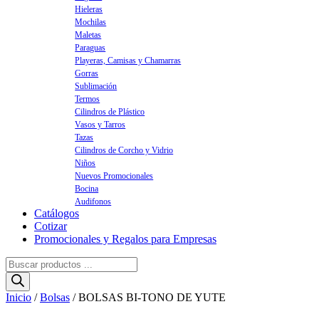
Hieleras
Mochilas
Maletas
Paraguas
Playeras, Camisas y Chamarras
Gorras
Sublimación
Termos
Cilindros de Plástico
Vasos y Tarros
Tazas
Cilindros de Corcho y Vidrio
Niños
Nuevos Promocionales
Bocina
Audifonos
Catálogos
Cotizar
Promocionales y Regalos para Empresas
Búsqueda
de
productos
Inicio
/
Bolsas
/ BOLSAS BI-TONO DE YUTE