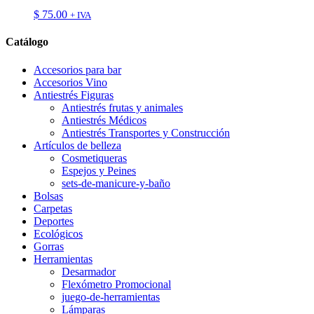
$
75.00
+ IVA
Catálogo
Accesorios para bar
Accesorios Vino
Antiestrés Figuras
Antiestrés frutas y animales
Antiestrés Médicos
Antiestrés Transportes y Construcción
Artículos de belleza
Cosmetiqueras
Espejos y Peines
sets-de-manicure-y-baño
Bolsas
Carpetas
Deportes
Ecológicos
Gorras
Herramientas
Desarmador
Flexómetro Promocional
juego-de-herramientas
Lámparas