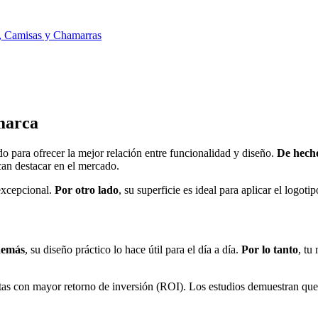
, Camisas y Chamarras
marca
do para ofrecer la mejor relación entre funcionalidad y diseño.
De hech
can destacar en el mercado.
 excepcional.
Por otro lado
, su superficie es ideal para aplicar el logo
emás
, su diseño práctico lo hace útil para el día a día.
Por lo tanto
, tu
ntas con mayor retorno de inversión (ROI). Los estudios demuestran que