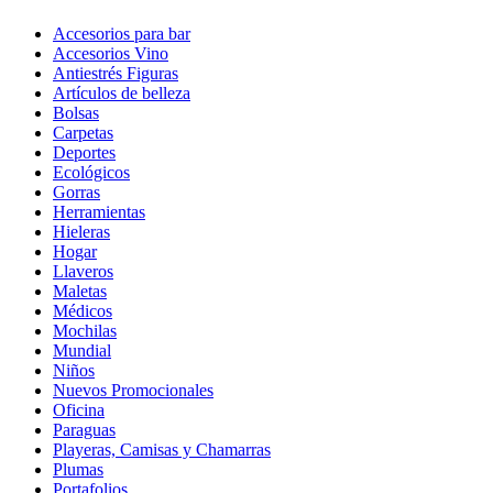
Accesorios para bar
Accesorios Vino
Antiestrés Figuras
Artículos de belleza
Bolsas
Carpetas
Deportes
Ecológicos
Gorras
Herramientas
Hieleras
Hogar
Llaveros
Maletas
Médicos
Mochilas
Mundial
Niños
Nuevos Promocionales
Oficina
Paraguas
Playeras, Camisas y Chamarras
Plumas
Portafolios