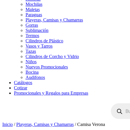
Mochilas
Maletas
Paraguas
Playeras, Camisas y Chamarras
Gorras
Sublimación
Termos
Cilindros de Plástico
Vasos y Tarros
Tazas
Cilindros de Corcho y Vidrio
Niños
Nuevos Promocionales
Bocina
Audifonos
Catálogos
Cotizar
Promocionales y Regalos para Empresas
Búsqueda
de
productos
Inicio
/
Playeras, Camisas y Chamarras
/ Camisa Verona