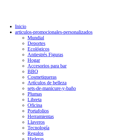
Inicio
articulos-promocionales-personalizados
Mundial
Deportes
Ecológicos
Antiestrés Figuras
Hogar
Accesorios para bar
BBQ
Cosmetiqueras
Artículos de belleza
sets-de-manicure-y-baño
Plumas
Libreta
Oficina
Portafolios
Herramientas
Llaveros
Tecnología
Regalos
Hieleras