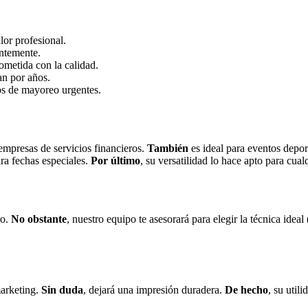
lor profesional.
tantemente.
metida con la calidad.
an por años.
os de mayoreo urgentes.
 empresas de servicios financieros.
También
es ideal para eventos depo
ara fechas especiales.
Por último
, su versatilidad lo hace apto para cualq
ro.
No obstante
, nuestro equipo te asesorará para elegir la técnica ideal
marketing.
Sin duda
, dejará una impresión duradera.
De hecho
, su util