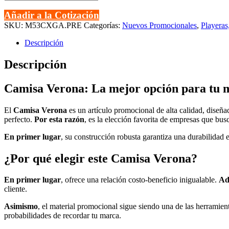
Verona
cantidad
Añadir a la Cotización
SKU:
M53CXGA.PRE
Categorías:
Nuevos Promocionales
,
Playeras
Descripción
Descripción
Camisa Verona: La mejor opción para tu 
El
Camisa Verona
es un artículo promocional de alta calidad, diseña
perfecto.
Por esta razón
, es la elección favorita de empresas que bus
En primer lugar
, su construcción robusta garantiza una durabilidad
¿Por qué elegir este Camisa Verona?
En primer lugar
, ofrece una relación costo-beneficio inigualable.
Ad
cliente.
Asimismo
, el material promocional sigue siendo una de las herramie
probabilidades de recordar tu marca.