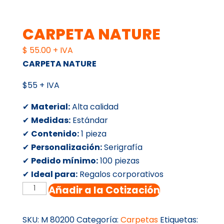
CARPETA NATURE
$
55.00
+ IVA
CARPETA NATURE
$55 + IVA
✔
Material:
Alta calidad
✔
Medidas:
Estándar
✔
Contenido:
1 pieza
✔
Personalización:
Serigrafía
✔
Pedido mínimo:
100 piezas
✔
Ideal para:
Regalos corporativos
CARPETA
Añadir a la Cotización
NATURE
cantidad
SKU:
M 80200
Categoría:
Carpetas
Etiquetas: