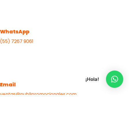
WhatsApp
(55) 7267 9061
¡Hola!
Email
ventas@publipromocionales.com
Diseño web por DMM Studios.