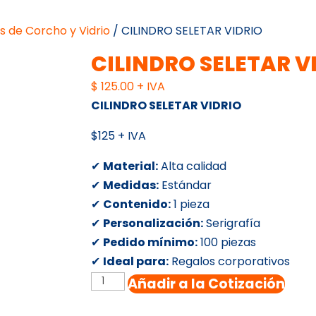
os de Corcho y Vidrio
/ CILINDRO SELETAR VIDRIO
CILINDRO SELETAR V
$
125.00
+ IVA
CILINDRO SELETAR VIDRIO
$125 + IVA
✔
Material:
Alta calidad
✔
Medidas:
Estándar
✔
Contenido:
1 pieza
✔
Personalización:
Serigrafía
✔
Pedido mínimo:
100 piezas
✔
Ideal para:
Regalos corporativos
CILINDRO
Añadir a la Cotización
SELETAR