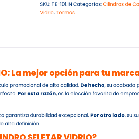
VIDRIO
SKU:
TE-101.IN
Categorías:
Cilindros de C
cantidad
Vidrio
,
Termos
O: La mejor opción para tu marc
culo promocional de alta calidad.
De hecho
, su acabado 
erfecto.
Por esta razón
, es la elección favorita de empre
ta garantiza durabilidad excepcional.
Por otro lado
, su s
e alta definición.
ILINDRO SELETAR VIDRIO?