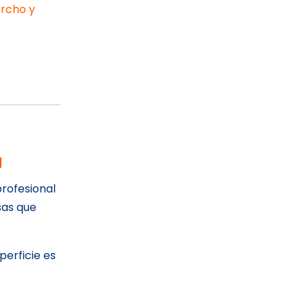
orcho y
a
profesional
sas que
uperficie es