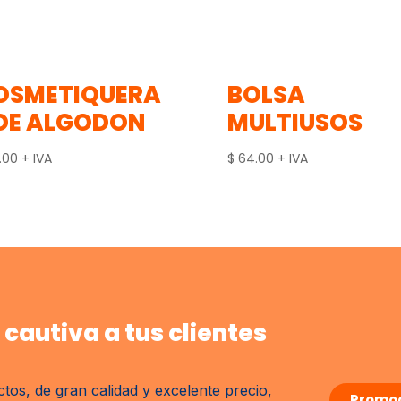
OSMETIQUERA
BOLSA
 DE ALGODON
MULTIUSOS
.00
+ IVA
$
64.00
+ IVA
cautiva a tus clientes
tos, de gran calidad y excelente precio,
Promoc