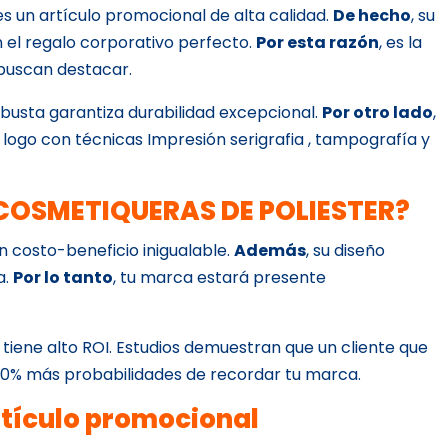
s un artículo promocional de alta calidad.
De hecho
, su
 el regalo corporativo perfecto.
Por esta razón
, es la
buscan destacar.
obusta garantiza durabilidad excepcional.
Por otro lado
,
tu logo con técnicas Impresión serigrafia , tampografía y
e COSMETIQUERAS DE POLIESTER?
ón costo-beneficio inigualable.
Además
, su diseño
a.
Por lo tanto
, tu marca estará presente
 tiene alto ROI. Estudios demuestran que un cliente que
 70% más probabilidades de recordar tu marca.
rtículo promocional