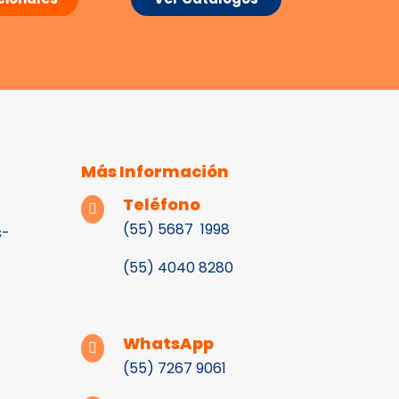
Más Información
Teléfono

(55) 5687 1998
s-
(55)
4040 8280
WhatsApp

(55) 7267 9061