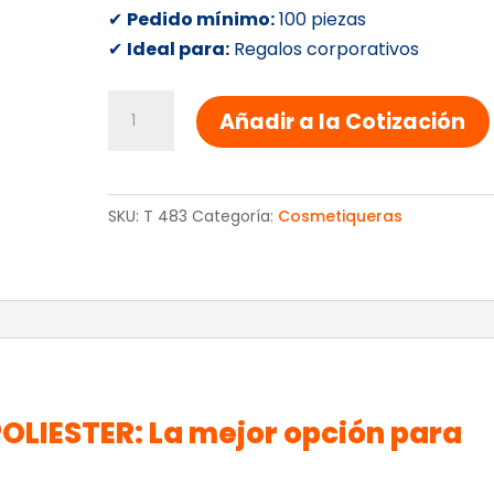
✔
Pedido mínimo:
100 piezas
✔
Ideal para:
Regalos corporativos
COSMETIQUERAS
Añadir a la Cotización
DE
POLIESTER
cantidad
SKU:
T 483
Categoría:
Cosmetiqueras
LIESTER: La mejor opción para