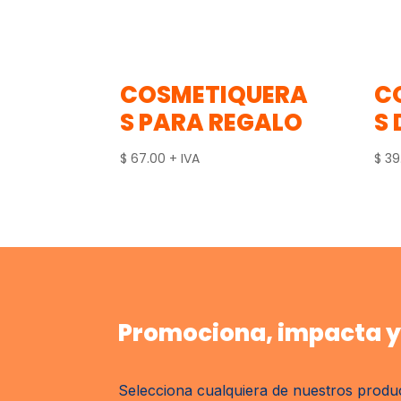
COSMETIQUERA
C
S PARA REGALO
S
$
67.00
+ IVA
$
39
Promociona, impacta y 
Selecciona cualquiera de nuestros produc