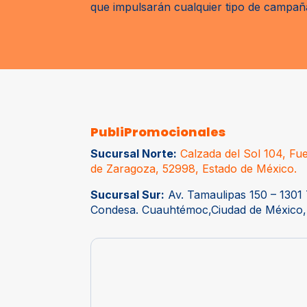
que impulsarán cualquier tipo de campaña 
PubliPromocionales
Sucursal Norte:
Calzada del Sol 104, Fue
de Zaragoza, 52998, Estado de México.
Sucursal Sur:
Av. Tamaulipas 150 – 1301 
Condesa. Cuauhtémoc,Ciudad de México,