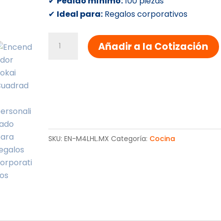
✔
Pedido mínimo:
100 piezas
✔
Ideal para:
Regalos corporativos
Encendedor
Añadir a la Cotización
Tokai
Cuadrado
cantidad
SKU:
EN-M4LHL.MX
Categoría:
Cocina