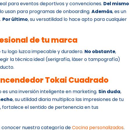
deal para eventos deportivos y convenciones.
Del mismo
a lo usan para programas de onboarding.
Además
, es un
s.
Por último
, su versatilidad lo hace apto para cualquier
esional de tu marca
 tu logo luzca impecable y duradero.
No obstante
,
gir la técnica ideal (serigrafía, láser o tampografía)
oducto.
 Encendedor Tokai Cuadrado
ulo es una inversión inteligente en marketing.
Sin duda
,
hecho
, su utilidad diaria multiplica las impresiones de tu
s
, fortalece el sentido de pertenencia en tus
 a conocer nuestra categoría de
Cocina personalizados
.