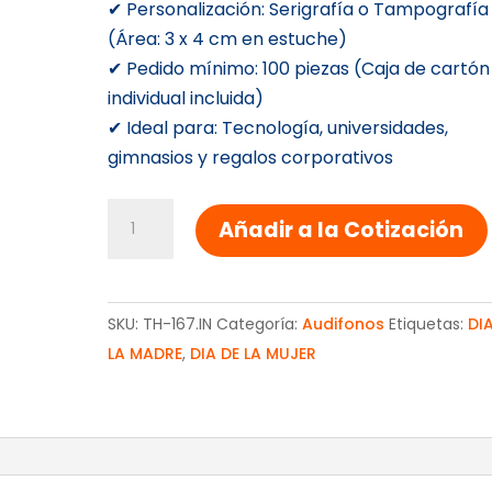
✔ Personalización: Serigrafía o Tampografía
(Área: 3 x 4 cm en estuche)
✔ Pedido mínimo: 100 piezas (Caja de cartón
individual incluida)
✔ Ideal para: Tecnología, universidades,
gimnasios y regalos corporativos
Audífonos
Añadir a la Cotización
Siem
personalizados
cantidad
SKU:
TH-167.IN
Categoría:
Audifonos
Etiquetas:
DI
LA MADRE
,
DIA DE LA MUJER