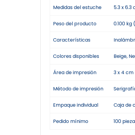
Medidas del estuche
5.3 x 6.3
Peso del producto
0.100 kg 
Características
Inalámbr
Colores disponibles
Beige, Ne
Área de impresión
3 x 4 cm
Método de impresión
Serigraf
Empaque individual
Caja de c
Pedido mínimo
100 pieza