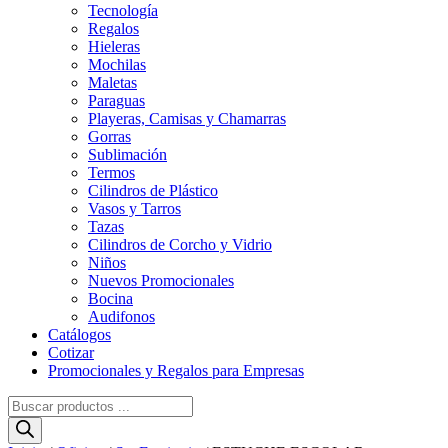
Tecnología
Regalos
Hieleras
Mochilas
Maletas
Paraguas
Playeras, Camisas y Chamarras
Gorras
Sublimación
Termos
Cilindros de Plástico
Vasos y Tarros
Tazas
Cilindros de Corcho y Vidrio
Niños
Nuevos Promocionales
Bocina
Audifonos
Catálogos
Cotizar
Promocionales y Regalos para Empresas
Búsqueda
de
productos