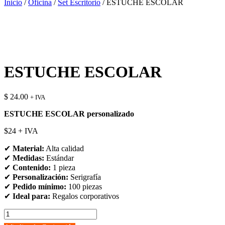
Inicio
/
Oficina
/
Set Escritorio
/ ESTUCHE ESCOLAR
ESTUCHE ESCOLAR
$
24.00
+ IVA
ESTUCHE ESCOLAR personalizado
$24 + IVA
✔
Material:
Alta calidad
✔
Medidas:
Estándar
✔
Contenido:
1 pieza
✔
Personalización:
Serigrafía
✔
Pedido mínimo:
100 piezas
✔
Ideal para:
Regalos corporativos
ESTUCHE
ESCOLAR