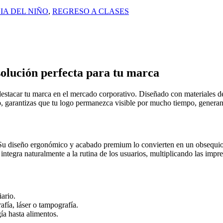
IA DEL NIÑO
,
REGRESO A CLASES
ución perfecta para tu marca
destacar tu marca en el mercado corporativo. Diseñado con materiales de 
to, garantizas que tu logo permanezca visible por mucho tiempo, generan
Su diseño ergonómico y acabado premium lo convierten en un obsequio qu
 integra naturalmente a la rutina de los usuarios, multiplicando las imp
iario.
fía, láser o tampografía.
ía hasta alimentos.