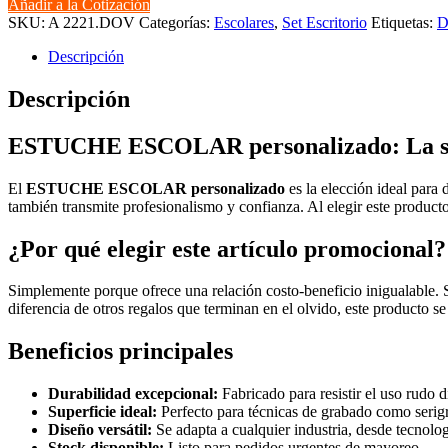
Añadir a la Cotización
cantidad
SKU:
A 2221.DOV
Categorías:
Escolares
,
Set Escritorio
Etiquetas:
D
Descripción
Descripción
ESTUCHE ESCOLAR personalizado: La sol
El
ESTUCHE ESCOLAR personalizado
es la elección ideal para 
también transmite profesionalismo y confianza. Al elegir este produc
¿Por qué elegir este artículo promocional?
Simplemente porque ofrece una relación costo-beneficio inigualable. 
diferencia de otros regalos que terminan en el olvido, este producto se
Beneficios principales
Durabilidad excepcional:
Fabricado para resistir el uso rudo d
Superficie ideal:
Perfecto para técnicas de grabado como serigra
Diseño versátil:
Se adapta a cualquier industria, desde tecnolog
Stock disponible:
Listo para pedidos urgentes de mayoreo.