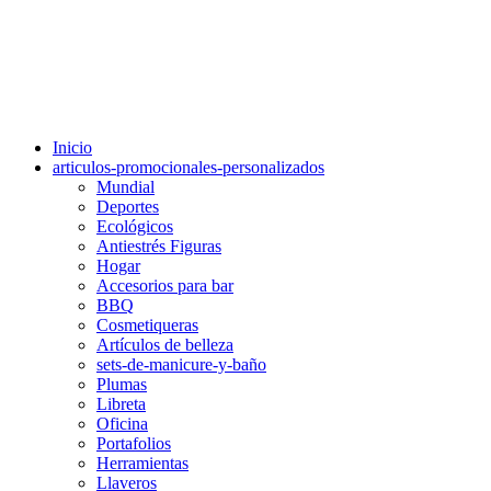
Inicio
articulos-promocionales-personalizados
Mundial
Deportes
Ecológicos
Antiestrés Figuras
Hogar
Accesorios para bar
BBQ
Cosmetiqueras
Artículos de belleza
sets-de-manicure-y-baño
Plumas
Libreta
Oficina
Portafolios
Herramientas
Llaveros