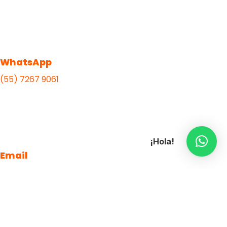
WhatsApp
(55) 7267 9061
¡Hola!
Email
ventas@publipromocionales.com
Diseño web por DMM Studios.