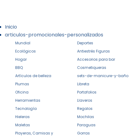
Inicio
articulos-promocionales-personalizados
Mundial
Deportes
Ecológicos
Antiestrés Figuras
Hogar
Accesorios para bar
BBQ
Cosmetiqueras
Artículos de belleza
sets-de-manicure-y-baño
Plumas
Libreta
Oficina
Portafolios
Herramientas
Llaveros
Tecnología
Regalos
Hieleras
Mochilas
Maletas
Paraguas
Playeras, Camisas y
Gorras