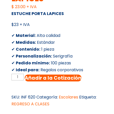
$
23.00
+ IVA
ESTUCHE PORTA LAPICES
$23 + IVA
✔
Material:
Alta calidad
✔
Medidas:
Estándar
✔
Contenido:
1 pieza
✔
Personalización:
Serigrafía
✔
Pedido mínimo:
100 piezas
✔
Ideal para:
Regalos corporativos
ESTUCHE
Añadir a la Cotización
PORTA
LAPICES
cantidad
SKU:
INF 620
Categoría:
Escolares
Etiqueta:
REGRESO A CLASES