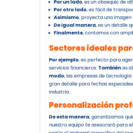
Por un lado
, es un obsequio de al
Por otro lado
, es fácil de transp
Asimismo
, proyecta una imagen
De igual manera
, es un detalle 
Finalmente
, contamos con ampli
Sectores ideales pa
Por ejemplo
, es perfecto para ag
servicios financieros.
También
es i
modo
, las empresas de tecnologí
gran detalle para fechas especiale
industria.
Personalización prof
De esta manera
, garantizamos que
nuestro equipo te asesorará para ele
según el material específico del pr