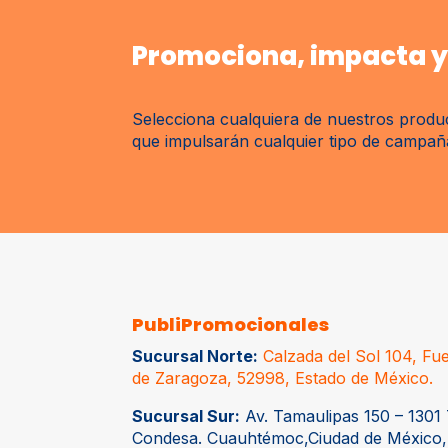
Promociona, impacta y 
Selecciona cualquiera de nuestros produc
que impulsarán cualquier tipo de campaña 
PubliPromocionales
Sucursal Norte:
Calzada del Sol 104, Fue
de Zaragoza, 52998, Estado de México.
Sucursal Sur:
Av. Tamaulipas 150 – 1301 
Condesa. Cuauhtémoc,Ciudad de México,