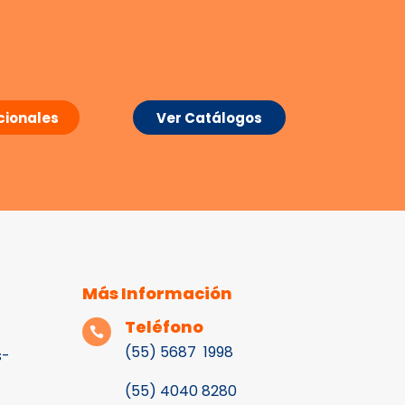
ionales
Ver Catálogos
Más Información
Teléfono

(55) 5687 1998
s-
(55)
4040 8280