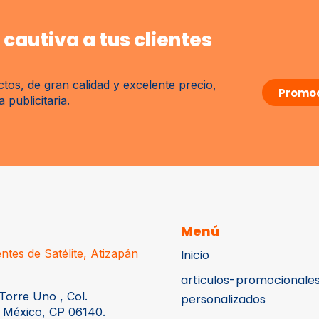
cautiva a tus clientes
tos, de gran calidad y excelente precio,
Promoc
publicitaria.
Menú
ntes de Satélite, Atizapán
Inicio
articulos-promocionale
Torre Uno , Col.
personalizados
 México, CP 06140.