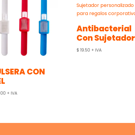
Antibacterial
Con Sujetador
$
19.50
+ IVA
ULSERA CON
EL
.00
+ IVA