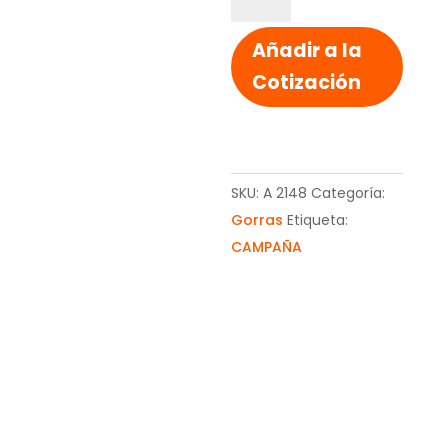
Liberty
personalizada
Añadir a la
en
Cotización
poliéster
cantidad
SKU:
A 2148
Categoría:
Gorras
Etiqueta:
CAMPAÑA