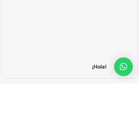
¡Hola!
Menú
Inicio
articulos-promocionales-personalizados
Catálogos
Cotizar