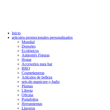
Inicio
articulos-promocionales-personalizados
Mundial
Deportes
Ecológicos
Antiestrés Figuras
Hogar
Accesorios para bar
BBQ
Cosmetiqueras
Artículos de belleza
sets-de-manicure-y-baño
Plumas
Libreta
Oficina
Portafolios
Herramientas
Llaveros