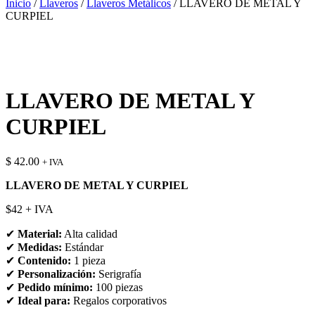
Inicio
/
Llaveros
/
Llaveros Metálicos
/ LLAVERO DE METAL Y
CURPIEL
LLAVERO DE METAL Y
CURPIEL
$
42.00
+ IVA
LLAVERO DE METAL Y CURPIEL
$42 + IVA
✔
Material:
Alta calidad
✔
Medidas:
Estándar
✔
Contenido:
1 pieza
✔
Personalización:
Serigrafía
✔
Pedido mínimo:
100 piezas
✔
Ideal para:
Regalos corporativos