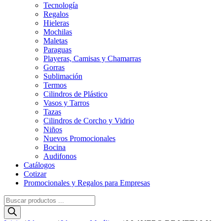
Tecnología
Regalos
Hieleras
Mochilas
Maletas
Paraguas
Playeras, Camisas y Chamarras
Gorras
Sublimación
Termos
Cilindros de Plástico
Vasos y Tarros
Tazas
Cilindros de Corcho y Vidrio
Niños
Nuevos Promocionales
Bocina
Audifonos
Catálogos
Cotizar
Promocionales y Regalos para Empresas
Búsqueda
de
productos