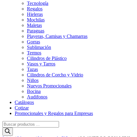
Tecnología
Regalos
Hieleras
Mochilas
Maletas
Paraguas
Playeras, Camisas y Chamarras
Gorras
Sublimación
Termos
Cilindros de Plástico
Vasos y Tarros
Tazas
Cilindros de Corcho y Vidrio
Niños
Nuevos Promocionales
Bocina
Audifonos
Catálogos
Cotizar
Promocionales y Regalos para Empresas
Búsqueda
de
productos