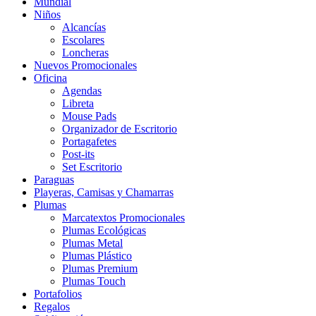
Mundial
Niños
Alcancías
Escolares
Loncheras
Nuevos Promocionales
Oficina
Agendas
Libreta
Mouse Pads
Organizador de Escritorio
Portagafetes
Post-its
Set Escritorio
Paraguas
Playeras, Camisas y Chamarras
Plumas
Marcatextos Promocionales
Plumas Ecológicas
Plumas Metal
Plumas Plástico
Plumas Premium
Plumas Touch
Portafolios
Regalos