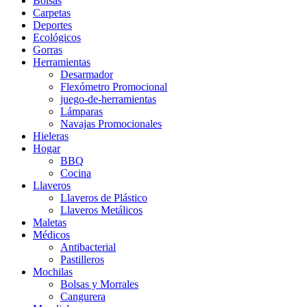
Bolsas
Carpetas
Deportes
Ecológicos
Gorras
Herramientas
Desarmador
Flexómetro Promocional
juego-de-herramientas
Lámparas
Navajas Promocionales
Hieleras
Hogar
BBQ
Cocina
Llaveros
Llaveros de Plástico
Llaveros Metálicos
Maletas
Médicos
Antibacterial
Pastilleros
Mochilas
Bolsas y Morrales
Cangurera