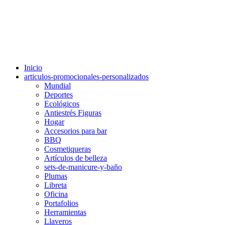
Inicio
articulos-promocionales-personalizados
Mundial
Deportes
Ecológicos
Antiestrés Figuras
Hogar
Accesorios para bar
BBQ
Cosmetiqueras
Artículos de belleza
sets-de-manicure-y-baño
Plumas
Libreta
Oficina
Portafolios
Herramientas
Llaveros