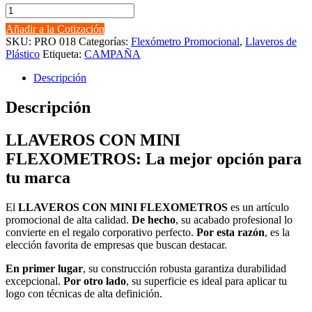
LLAVEROS
CON
Añadir a la Cotización
MINI
SKU:
PRO 018
Categorías:
Flexómetro Promocional
,
Llaveros de
FLEXOMETROS
Plástico
Etiqueta:
CAMPAÑA
cantidad
Descripción
Descripción
LLAVEROS CON MINI
FLEXOMETROS: La mejor opción para
tu marca
El
LLAVEROS CON MINI FLEXOMETROS
es un artículo
promocional de alta calidad.
De hecho
, su acabado profesional lo
convierte en el regalo corporativo perfecto.
Por esta razón
, es la
elección favorita de empresas que buscan destacar.
En primer lugar
, su construcción robusta garantiza durabilidad
excepcional.
Por otro lado
, su superficie es ideal para aplicar tu
logo con técnicas de alta definición.