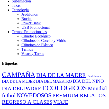
Sublimación
Tazas
Tecnología
Audifonos
Bocina
Power Bank
USB Promocional
Termos Promocionales
Cilindro Ecológico
Cilindros de Corcho y Vidrio
Cilindros de Plástico
Termos
Vasos y Tarros
Etiquetas
CAMPAÑA
DIA DE LA MADRE
Dia del amor
DIA DEL NIÑO
DIA DEL MAESTRO
DIA DE LA MUJER
ECOLOGICOS
Mundial
DIA DEL PADRE
NOVEDOSOS
PREMIUM REGALOS
futbol
REGRESO A CLASES
VIAJE