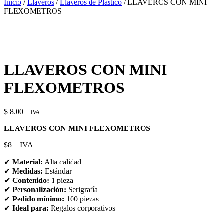
Inicio
/
Llaveros
/
Llaveros de Plástico
/ LLAVEROS CON MINI
FLEXOMETROS
LLAVEROS CON MINI
FLEXOMETROS
$
8.00
+ IVA
LLAVEROS CON MINI FLEXOMETROS
$8 + IVA
✔
Material:
Alta calidad
✔
Medidas:
Estándar
✔
Contenido:
1 pieza
✔
Personalización:
Serigrafía
✔
Pedido mínimo:
100 piezas
✔
Ideal para:
Regalos corporativos