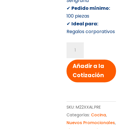
Serigrafía
✔
Pedido mínimo:
100 piezas
✔
Ideal para:
Regalos corporativos
MANDIL
LONETA
cantidad
Añadir a la
Cotización
SKU:
M22XXAL.PRE
Categorías:
Cocina
,
Nuevos Promocionales
,