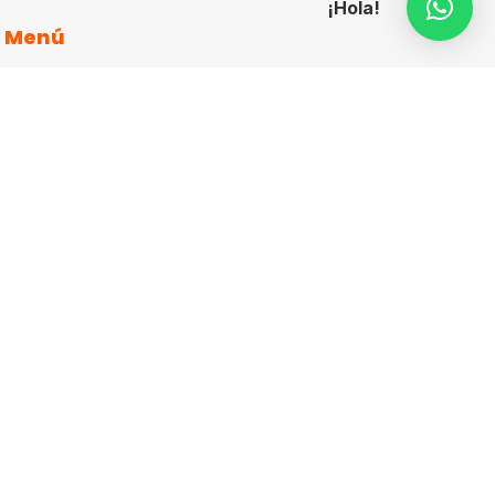
¡Hola!
Menú
Inicio
articulos-promocionales-personalizados
Catálogos
Cotizar
Contacto
Aviso de Privacidad
Más Información
Teléfono

(55) 5687 1998
(55)
4040 8280