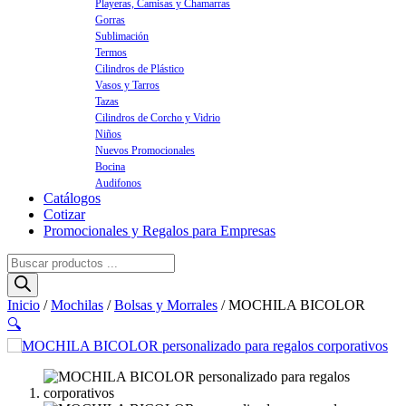
Playeras, Camisas y Chamarras
Gorras
Sublimación
Termos
Cilindros de Plástico
Vasos y Tarros
Tazas
Cilindros de Corcho y Vidrio
Niños
Nuevos Promocionales
Bocina
Audifonos
Catálogos
Cotizar
Promocionales y Regalos para Empresas
Búsqueda
de
productos
Inicio
/
Mochilas
/
Bolsas y Morrales
/ MOCHILA BICOLOR
🔍