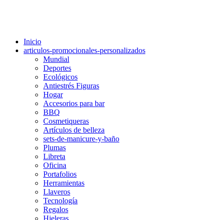
Inicio
articulos-promocionales-personalizados
Mundial
Deportes
Ecológicos
Antiestrés Figuras
Hogar
Accesorios para bar
BBQ
Cosmetiqueras
Artículos de belleza
sets-de-manicure-y-baño
Plumas
Libreta
Oficina
Portafolios
Herramientas
Llaveros
Tecnología
Regalos
Hieleras