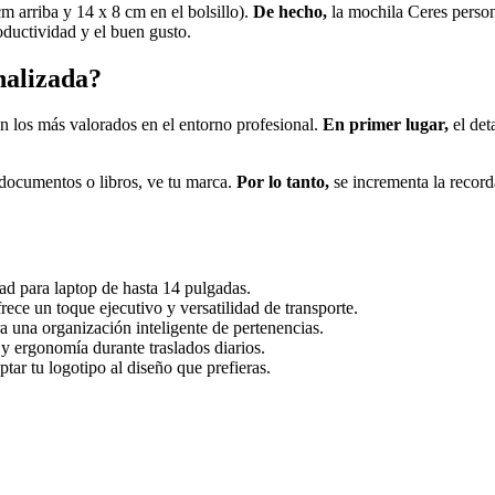
m arriba y 14 x 8 cm en el bolsillo).
De hecho,
la mochila Ceres person
oductividad y el buen gusto.
nalizada?
n los más valorados en el entorno profesional.
En primer lugar,
el det
, documentos o libros, ve tu marca.
Por lo tanto,
se incrementa la recorda
d para laptop de hasta 14 pulgadas.
ece un toque ejecutivo y versatilidad de transporte.
ra una organización inteligente de pertenencias.
 y ergonomía durante traslados diarios.
tar tu logotipo al diseño que prefieras.