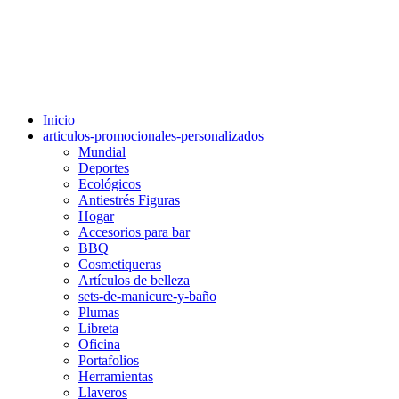
Inicio
articulos-promocionales-personalizados
Mundial
Deportes
Ecológicos
Antiestrés Figuras
Hogar
Accesorios para bar
BBQ
Cosmetiqueras
Artículos de belleza
sets-de-manicure-y-baño
Plumas
Libreta
Oficina
Portafolios
Herramientas
Llaveros