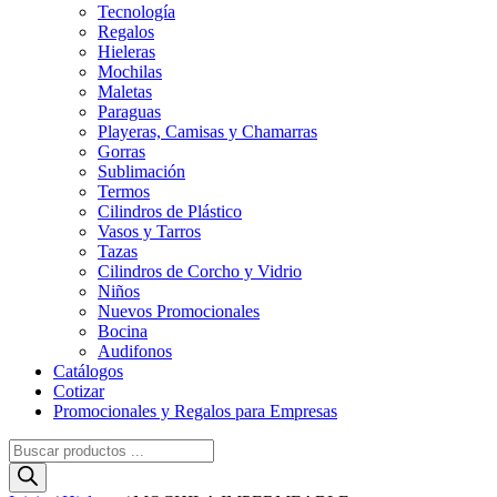
Tecnología
Regalos
Hieleras
Mochilas
Maletas
Paraguas
Playeras, Camisas y Chamarras
Gorras
Sublimación
Termos
Cilindros de Plástico
Vasos y Tarros
Tazas
Cilindros de Corcho y Vidrio
Niños
Nuevos Promocionales
Bocina
Audifonos
Catálogos
Cotizar
Promocionales y Regalos para Empresas
Búsqueda
de
productos