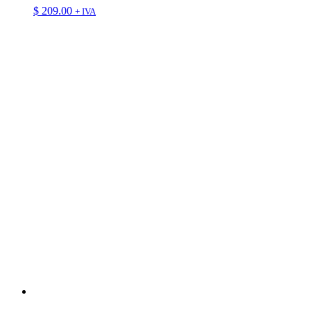
$
209.00
+ IVA