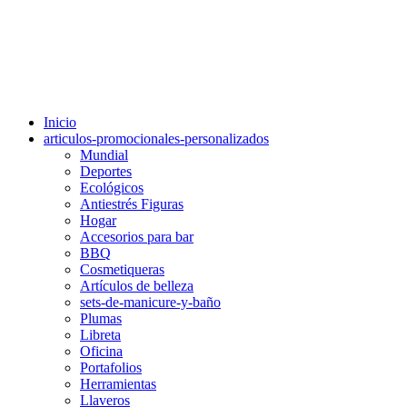
Inicio
articulos-promocionales-personalizados
Mundial
Deportes
Ecológicos
Antiestrés Figuras
Hogar
Accesorios para bar
BBQ
Cosmetiqueras
Artículos de belleza
sets-de-manicure-y-baño
Plumas
Libreta
Oficina
Portafolios
Herramientas
Llaveros