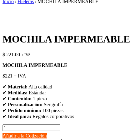
Inicio
/
Hieleras
/ MOCHILA IMPERMEABLE
MOCHILA IMPERMEABLE
$
221.00
+ IVA
MOCHILA IMPERMEABLE
$221 + IVA
✔
Material:
Alta calidad
✔
Medidas:
Estándar
✔
Contenido:
1 pieza
✔
Personalización:
Serigrafía
✔
Pedido mínimo:
100 piezas
✔
Ideal para:
Regalos corporativos
MOCHILA
IMPERMEABLE
Añadir a la Cotización
cantidad