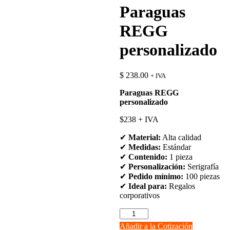
Paraguas
REGG
personalizado
$
238.00
+ IVA
Paraguas REGG
personalizado
$238 + IVA
✔
Material:
Alta calidad
✔
Medidas:
Estándar
✔
Contenido:
1 pieza
✔
Personalización:
Serigrafía
✔
Pedido mínimo:
100 piezas
✔
Ideal para:
Regalos
corporativos
Paraguas
REGG
Añadir a la Cotización