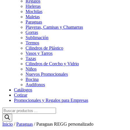
Regalos
Hieleras
Mochilas
Maletas
Paraguas
Playeras, Camisas y Chamarras
Gorras
Sublimación
Termos
Cilindros de Plástico
Vasos y Tarros
Tazas
Cilindros de Corcho y Vidrio
Niños
Nuevos Promocionales
Bocina
Audifonos
Catálogos
Cotizar
Promocionales y Regalos para Empresas
Búsqueda
de
productos
Inicio
/
Paraguas
/ Paraguas REGG personalizado