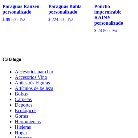
Paraguas Ranzen
Paraguas Bahla
Poncho
personalizado
personalizado
impermeable
RAINY
$
89.80
$
224.80
+ IVA
+ IVA
personalizado
$
24.80
+ IVA
Catálogo
Accesorios para bar
Accesorios Vino
Antiestrés Figuras
Artículos de belleza
Bolsas
Carpetas
Deportes
Ecológicos
Gorras
Herramientas
Hieleras
Hogar