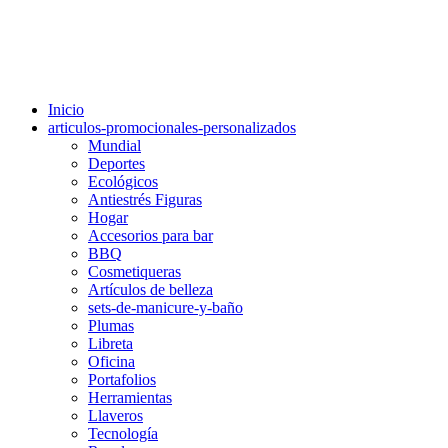
Inicio
articulos-promocionales-personalizados
Mundial
Deportes
Ecológicos
Antiestrés Figuras
Hogar
Accesorios para bar
BBQ
Cosmetiqueras
Artículos de belleza
sets-de-manicure-y-baño
Plumas
Libreta
Oficina
Portafolios
Herramientas
Llaveros
Tecnología