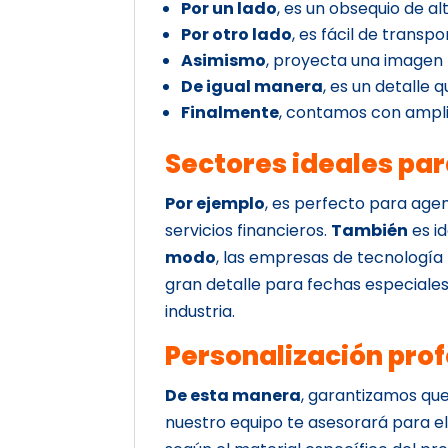
Por un lado
, es un obsequio de al
Por otro lado
, es fácil de transp
Asimismo
, proyecta una imagen
De igual manera
, es un detalle 
Finalmente
, contamos con ampli
Sectores ideales pa
Por ejemplo
, es perfecto para ag
servicios financieros.
También
es i
modo
, las empresas de tecnologí
gran detalle para fechas especiale
industria.
Personalización prof
De esta manera
, garantizamos que
nuestro equipo te asesorará para ele