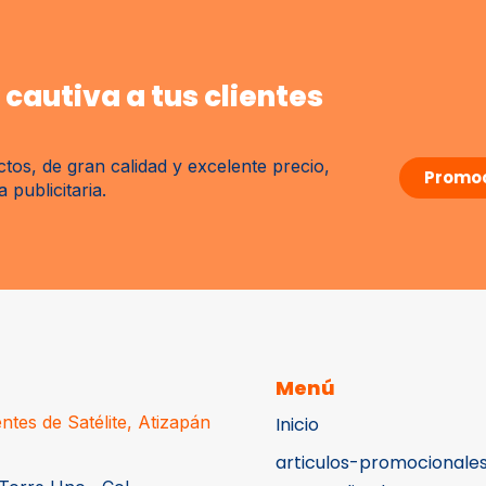
cautiva a tus clientes
tos, de gran calidad y excelente precio,
Promoc
publicitaria.
Menú
ntes de Satélite, Atizapán
Inicio
articulos-promocionale