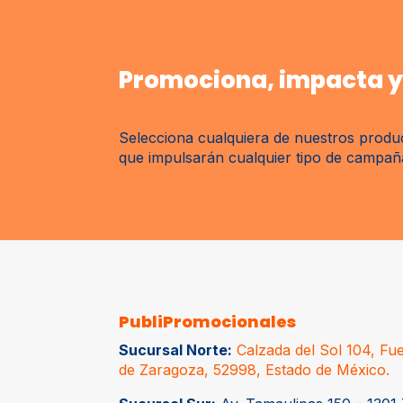
Promociona, impacta y 
Selecciona cualquiera de nuestros produc
que impulsarán cualquier tipo de campaña 
PubliPromocionales
Sucursal Norte:
Calzada del Sol 104, Fue
de Zaragoza, 52998, Estado de México.