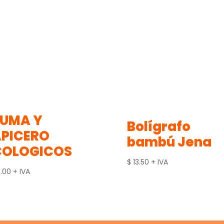
LUMA Y
Bolígrafo
APICERO
bambú Jena
COLOGICOS
$
13.50
+ IVA
.00
+ IVA