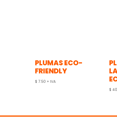
PLUMAS ECO-
P
FRIENDLY
L
E
$
7.50
+ IVA
$
40