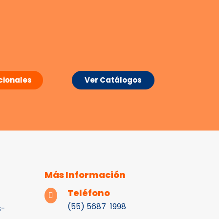
ionales
Ver Catálogos
Más Información
Teléfono

(55) 5687 1998
s-