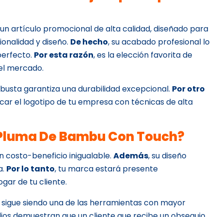
un artículo promocional de alta calidad, diseñado para
ionalidad y diseño.
De hecho
, su acabado profesional lo
perfecto.
Por esta razón
, es la elección favorita de
el mercado.
obusta garantiza una durabilidad excepcional.
Por otro
plicar el logotipo de tu empresa con técnicas de alta
e Pluma De Bambu Con Touch?
ón costo-beneficio inigualable.
Además
, su diseño
a.
Por lo tanto
, tu marca estará presente
gar de tu cliente.
l sigue siendo una de las herramientas con mayor
udios demuestran que un cliente que recibe un obsequio