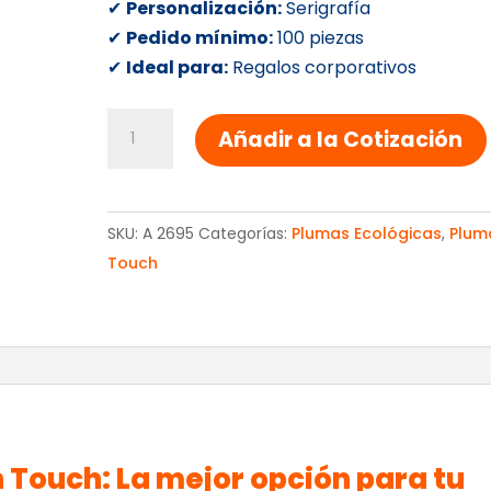
✔
Personalización:
Serigrafía
✔
Pedido mínimo:
100 piezas
✔
Ideal para:
Regalos corporativos
Pluma
Añadir a la Cotización
De
Bambu
Con
SKU:
A 2695
Categorías:
Plumas Ecológicas
,
Plum
Touch
Touch
cantidad
Touch: La mejor opción para tu