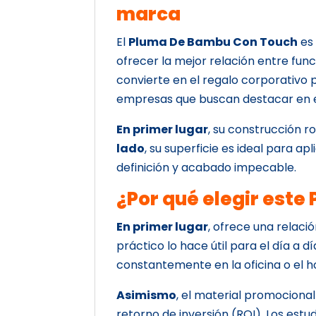
marca
El
Pluma De Bambu Con Touch
es 
ofrecer la mejor relación entre func
convierte en el regalo corporativo 
empresas que buscan destacar en 
En primer lugar
, su construcción r
lado
, su superficie es ideal para a
definición y acabado impecable.
¿Por qué elegir est
En primer lugar
, ofrece una relaci
práctico lo hace útil para el día a dí
constantemente en la oficina o el ho
Asimismo
, el material promociona
retorno de inversión (ROI). Los est