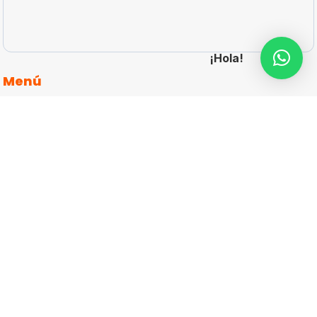
¡Hola!
Menú
Inicio
articulos-promocionales-personalizados
Catálogos
Cotizar
Contacto
Aviso de Privacidad
Más Información
Teléfono
