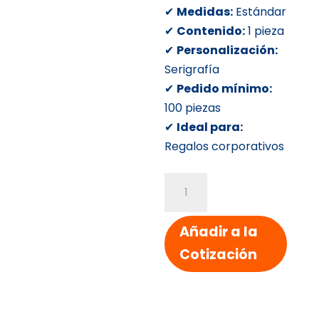
✔
Medidas:
Estándar
✔
Contenido:
1 pieza
✔
Personalización:
Serigrafía
✔
Pedido mínimo:
100 piezas
✔
Ideal para:
Regalos corporativos
PLUMA
RUBBER
SHELBY
Añadir a la
cantidad
Cotización