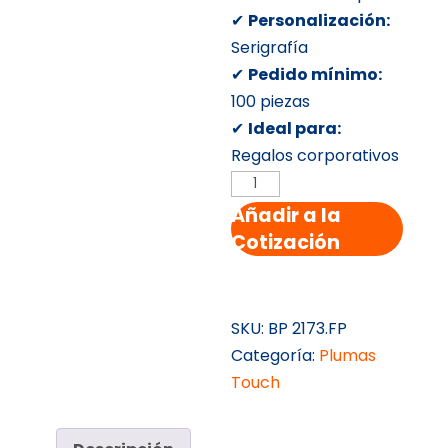
✔
Personalización:
Serigrafía
✔
Pedido mínimo:
100 piezas
✔
Ideal para:
Regalos corporativos
PLUMA
CON
Añadir a la
GRIP
Cotización
cantidad
SKU:
BP 2173.FP
Categoría:
Plumas
Touch