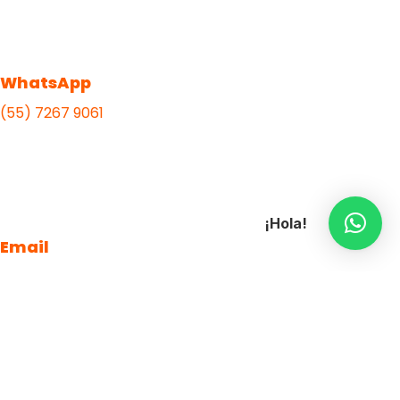
WhatsApp
(55) 7267 9061
¡Hola!
Email
ventas@publipromocionales.com
Diseño web por DMM Studios.