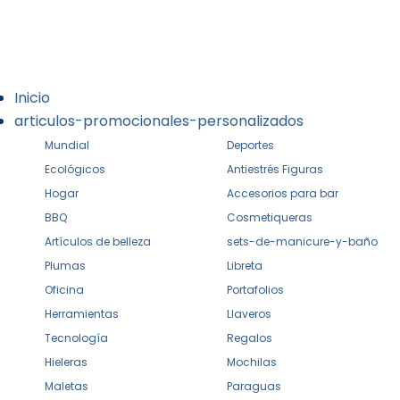
Inicio
articulos-promocionales-personalizados
Mundial
Deportes
Ecológicos
Antiestrés Figuras
Hogar
Accesorios para bar
BBQ
Cosmetiqueras
Artículos de belleza
sets-de-manicure-y-baño
Plumas
Libreta
Oficina
Portafolios
Herramientas
Llaveros
Tecnología
Regalos
Hieleras
Mochilas
Maletas
Paraguas