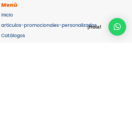
Menú
Inicio
articulos-promocionales-personalizados
¡Hola!
Catálogos
Cotizar
Contacto
Aviso de Privacidad
Más Información
Teléfono

(55) 5687 1998
(55)
4040 8280