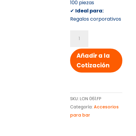
100 piezas
✔
Ideal para:
Regalos corporativos
PORTAVINO
TERMICO
cantidad
Añadir a la
Cotización
SKU:
LON 061.FP
Categoría:
Accesorios
para bar