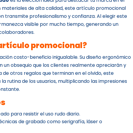
zado
es la elección ideal para destacar tu marca en el
materiales de alta calidad, este artículo promocional
én transmite profesionalismo y confianza. Al elegir este
permanezca visible por mucho tiempo, generando un
 colaboradores.
 artículo promocional?
ción costo-beneficio inigualable. Su diseño ergonómico
 un obsequio que los clientes realmente apreciarán y
cia de otros regalos que terminan en el olvido, este
a rutina de los usuarios, multiplicando las impresiones
onstante.
es
ado para resistir el uso rudo diario.
écnicas de grabado como serigrafía, láser o