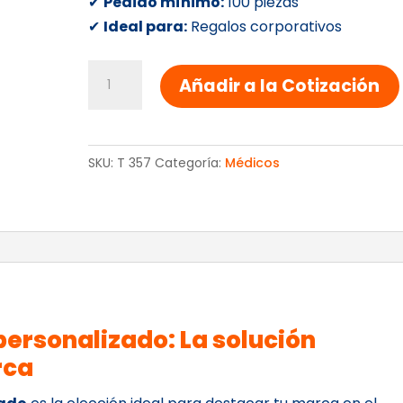
✔
Pedido mínimo:
100 piezas
✔
Ideal para:
Regalos corporativos
Q-
Añadir a la Cotización
TIPS
Y
TORUNDAS
SKU:
T 357
Categoría:
Médicos
cantidad
ersonalizado: La solución
rca