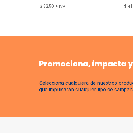
$
32.50
+ IVA
$
41
Promociona, impacta y 
Selecciona cualquiera de nuestros produc
que impulsarán cualquier tipo de campaña 