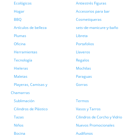
Ecológicos
Antiestrés Figuras
Hogar
Accesorios para bar
BBQ
Cosmetiqueras
Artículos de belleza
sets-de-manicure-y-baño
Plumas
Libreta
Oficina
Portafolios
Herramientas
Llaveros
Tecnología
Regalos
Hieleras
Mochilas
Maletas
Paraguas
Playeras, Camisas y
Gorras
Chamarras
Sublimación
Termos
Cilindros de Plástico
Vasos y Tarros
Tazas
Cilindros de Corcho y Vidrio
Niños
Nuevos Promocionales
Bocina
Audifonos