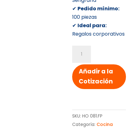
Serigrafía
✔
Pedido mínimo:
100 piezas
✔
Ideal para:
Regalos corporativos
TABLA
PARA
CORTAR
Añadir a la
cantidad
Cotización
SKU:
HO 081.FP
Categoría:
Cocina