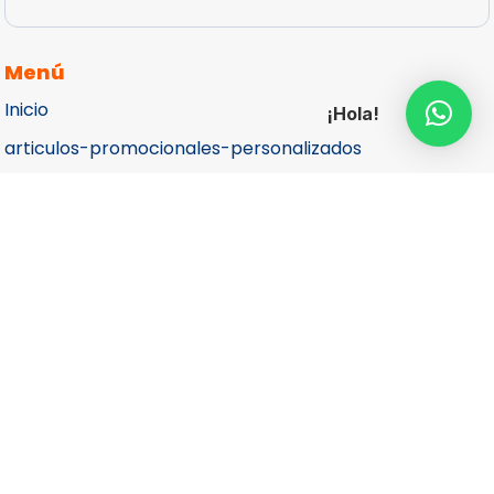
Menú
Inicio
¡Hola!
articulos-promocionales-personalizados
Catálogos
Cotizar
Contacto
Aviso de Privacidad
Más Información
Teléfono

(55) 5687 1998
(55)
4040 8280