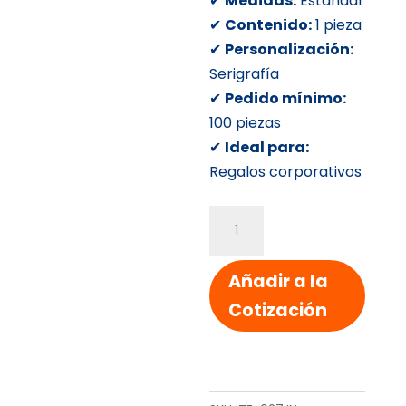
✔
Medidas:
Estándar
✔
Contenido:
1 pieza
✔
Personalización:
Serigrafía
✔
Pedido mínimo:
100 piezas
✔
Ideal para:
Regalos corporativos
TERMO
ACERO
PRAGA
Añadir a la
cantidad
Cotización