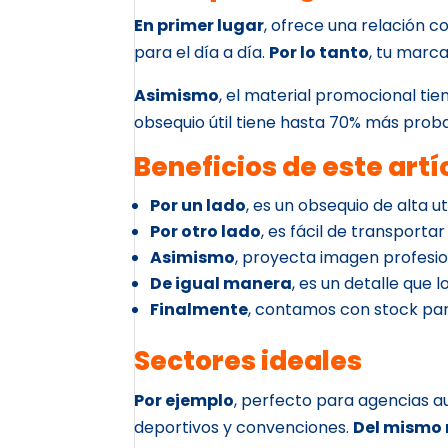
En primer lugar
, ofrece una relación c
para el día a día.
Por lo tanto
, tu marc
Asimismo
, el material promocional tie
obsequio útil tiene hasta 70% más prob
Beneficios de este art
Por un lado
, es un obsequio de alta ut
Por otro lado
, es fácil de transportar 
Asimismo
, proyecta imagen profesi
De igual manera
, es un detalle que 
Finalmente
, contamos con stock par
Sectores ideales
Por ejemplo
, perfecto para agencias 
deportivos y convenciones.
Del mismo