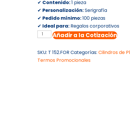
✔
Contenido:
1 pieza
✔
Personalización:
Serigrafía
✔
Pedido mínimo:
100 piezas
✔
Ideal para:
Regalos corporativos
TERMO
Añadir a la Cotización
TRASLUCIDO
LUKA
SKU:
T 152.FOR
Categorías:
Cilindros de P
cantidad
Termos Promocionales