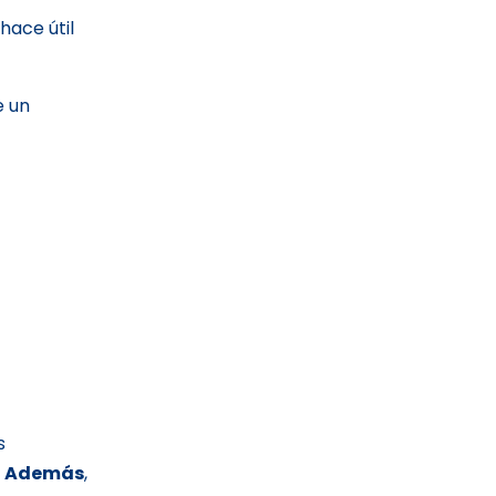
 hace útil
e un
s
.
Además
,