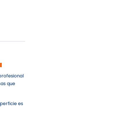
a
profesional
sas que
uperficie es