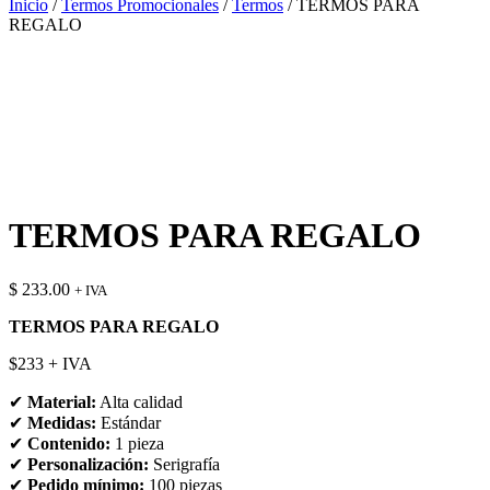
Inicio
/
Termos Promocionales
/
Termos
/ TERMOS PARA
REGALO
TERMOS PARA REGALO
$
233.00
+ IVA
TERMOS PARA REGALO
$233 + IVA
✔
Material:
Alta calidad
✔
Medidas:
Estándar
✔
Contenido:
1 pieza
✔
Personalización:
Serigrafía
✔
Pedido mínimo:
100 piezas