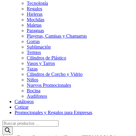
Tecnología
Regalos
Hieleras
Mochilas
Maletas
Paraguas
Playeras, Camisas y Chamarras
Gorras
Sublimación
Termos
Cilindros de Plástico
Vasos y Tarros
Tazas
Cilindros de Corcho y Vidrio
Niños
Nuevos Promocionales
Bocina
Audifonos
Catálogos
Cotizar
Promocionales y Regalos para Empresas
Búsqueda
de
productos