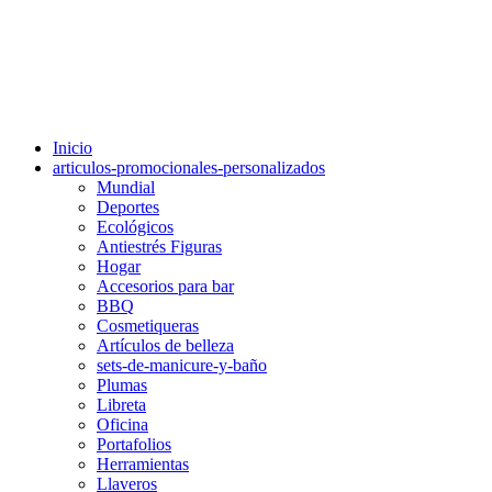
Inicio
articulos-promocionales-personalizados
Mundial
Deportes
Ecológicos
Antiestrés Figuras
Hogar
Accesorios para bar
BBQ
Cosmetiqueras
Artículos de belleza
sets-de-manicure-y-baño
Plumas
Libreta
Oficina
Portafolios
Herramientas
Llaveros