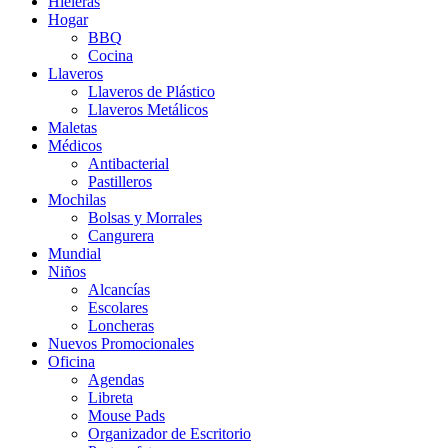
Hieleras
Hogar
BBQ
Cocina
Llaveros
Llaveros de Plástico
Llaveros Metálicos
Maletas
Médicos
Antibacterial
Pastilleros
Mochilas
Bolsas y Morrales
Cangurera
Mundial
Niños
Alcancías
Escolares
Loncheras
Nuevos Promocionales
Oficina
Agendas
Libreta
Mouse Pads
Organizador de Escritorio