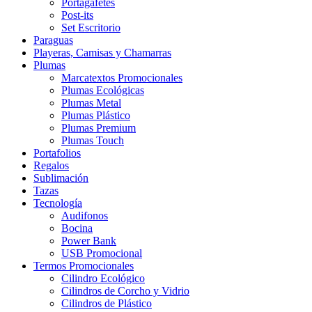
Portagafetes
Post-its
Set Escritorio
Paraguas
Playeras, Camisas y Chamarras
Plumas
Marcatextos Promocionales
Plumas Ecológicas
Plumas Metal
Plumas Plástico
Plumas Premium
Plumas Touch
Portafolios
Regalos
Sublimación
Tazas
Tecnología
Audifonos
Bocina
Power Bank
USB Promocional
Termos Promocionales
Cilindro Ecológico
Cilindros de Corcho y Vidrio
Cilindros de Plástico