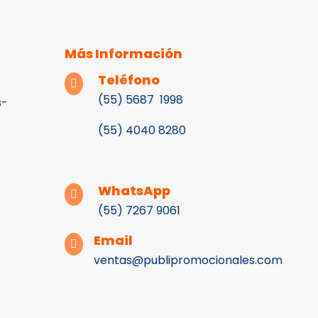
Más Información
Teléfono

(55) 5687 1998
s-
(55)
4040 8280
WhatsApp

(55) 7267 9061
Email

ventas@publipromocionales.com