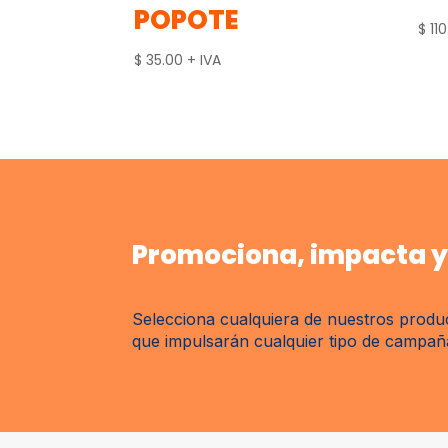
POPOTE
$
110
$
35.00
+ IVA
Promociona, impacta y 
Selecciona cualquiera de nuestros produc
que impulsarán cualquier tipo de campaña 