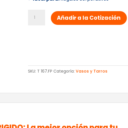
VASOS
Añadir a la Cotización
DE
PLASTICO
RIGIDO
cantidad
SKU:
T 167.FP
Categoría:
Vasos y Tarros
IGIDO: La mejor opción para tu