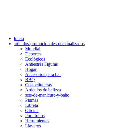
Inicio
articulos-promocionales-personalizados
Mundial
Deportes
Ecológicos
Antiestrés Figuras
Hogar
Accesorios para bar
BBQ
Cosmetiqueras
Artículos de belleza
sets-de-manicure-y-baño
Plumas
Libreta
Oficina
Portafolios
Herramientas
Llaveros