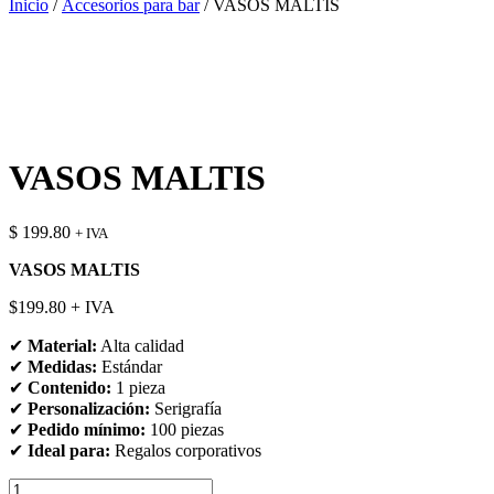
Inicio
/
Accesorios para bar
/ VASOS MALTIS
VASOS MALTIS
$
199.80
+ IVA
VASOS MALTIS
$199.80 + IVA
✔
Material:
Alta calidad
✔
Medidas:
Estándar
✔
Contenido:
1 pieza
✔
Personalización:
Serigrafía
✔
Pedido mínimo:
100 piezas
✔
Ideal para:
Regalos corporativos
VASOS