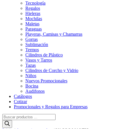
Tecnología
Regalos
Hieleras
Mochilas
Maletas
Paraguas
Playeras, Camisas y Chamarras
Gorras
Sublimación
Termos
Cilindros de Plástico
Vasos y Tarros
Tazas
Cilindros de Corcho y Vidrio
Niños
Nuevos Promocionales
Bocina
Audifonos
Catálogos
Cotizar
Promocionales y Regalos para Empresas
Búsqueda
de
productos