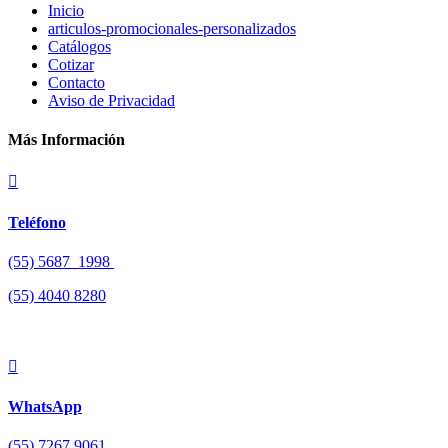
Inicio
articulos-promocionales-personalizados
Catálogos
Cotizar
Contacto
Aviso de Privacidad
Más Información

Teléfono
(55) 5687 1998
(55)
4040 8280

WhatsApp
(55) 7267 9061