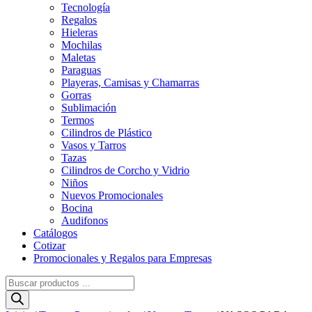
Tecnología
Regalos
Hieleras
Mochilas
Maletas
Paraguas
Playeras, Camisas y Chamarras
Gorras
Sublimación
Termos
Cilindros de Plástico
Vasos y Tarros
Tazas
Cilindros de Corcho y Vidrio
Niños
Nuevos Promocionales
Bocina
Audifonos
Catálogos
Cotizar
Promocionales y Regalos para Empresas
Búsqueda
de
productos