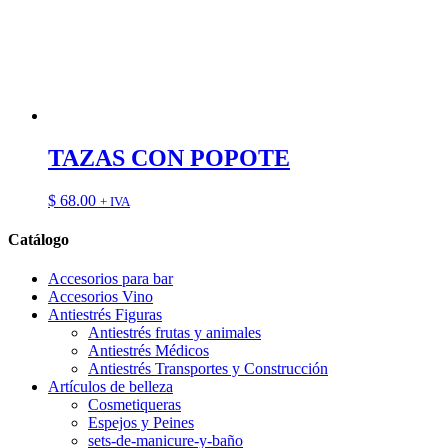
TAZAS CON POPOTE
$
68.00
+ IVA
Catálogo
Accesorios para bar
Accesorios Vino
Antiestrés Figuras
Antiestrés frutas y animales
Antiestrés Médicos
Antiestrés Transportes y Construcción
Artículos de belleza
Cosmetiqueras
Espejos y Peines
sets-de-manicure-y-baño