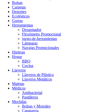
Bolsas
Carpetas
Deportes
Ecológicos
Gorras
Herramientas
Desarmador
Flexómetro Promocional
juego-de-herramientas
Lámparas
Navajas Promocionales
Hieleras
Hogar
BBQ
Cocina
Llaveros
Llaveros de Plástico
Llaveros Metálicos
Maletas
Médicos
Antibacterial
Pastilleros
Mochilas
Bolsas y Morrales
Cangurera