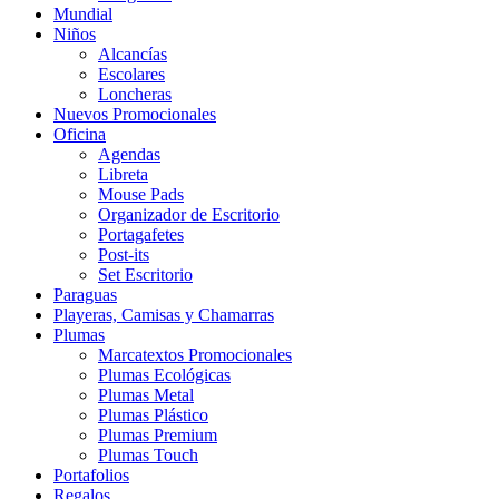
Mundial
Niños
Alcancías
Escolares
Loncheras
Nuevos Promocionales
Oficina
Agendas
Libreta
Mouse Pads
Organizador de Escritorio
Portagafetes
Post-its
Set Escritorio
Paraguas
Playeras, Camisas y Chamarras
Plumas
Marcatextos Promocionales
Plumas Ecológicas
Plumas Metal
Plumas Plástico
Plumas Premium
Plumas Touch
Portafolios
Regalos