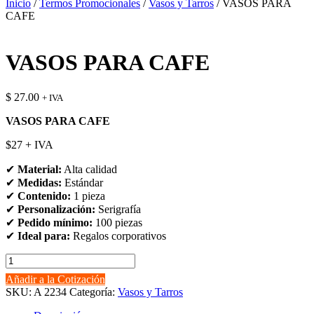
Inicio
/
Termos Promocionales
/
Vasos y Tarros
/ VASOS PARA
CAFE
VASOS PARA CAFE
$
27.00
+ IVA
VASOS PARA CAFE
$27 + IVA
✔
Material:
Alta calidad
✔
Medidas:
Estándar
✔
Contenido:
1 pieza
✔
Personalización:
Serigrafía
✔
Pedido mínimo:
100 piezas
✔
Ideal para:
Regalos corporativos
VASOS
PARA
Añadir a la Cotización
CAFE
SKU:
A 2234
Categoría:
Vasos y Tarros
cantidad