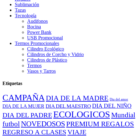
Sublimación
Tazas
Tecnología
Audifonos
Bocina
Power Bank
USB Promocional
Termos Promocionales
Cilindro Ecológico
Cilindros de Corcho y Vidrio
Cilindros de Plástico
Termos
Vasos y Tarros
Etiquetas
CAMPAÑA
DIA DE LA MADRE
Dia del amor
DIA DEL NIÑO
DIA DEL MAESTRO
DIA DE LA MUJER
ECOLOGICOS
Mundial
DIA DEL PADRE
NOVEDOSOS
PREMIUM REGALOS
futbol
REGRESO A CLASES
VIAJE