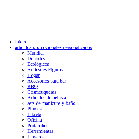
Inicio
articulos-promocionales-personalizados
Mundial
Deportes
Ecológicos
Antiestrés Figuras
Hogar
Accesorios para bar
BBQ
Cosmetiqueras
Artículos de belleza
sets-de-manicure-y-baño
Plumas
Libreta
Oficina
Portafolios
Herramientas
Llaveros