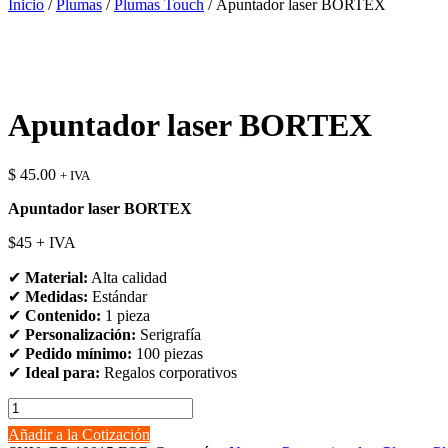
Inicio
/
Plumas
/
Plumas Touch
/ Apuntador laser BORTEX
Apuntador laser BORTEX
$
45.00
+ IVA
Apuntador laser BORTEX
$45 + IVA
✔
Material:
Alta calidad
✔
Medidas:
Estándar
✔
Contenido:
1 pieza
✔
Personalización:
Serigrafía
✔
Pedido mínimo:
100 piezas
✔
Ideal para:
Regalos corporativos
Apuntador
laser
Añadir a la Cotización
BORTEX