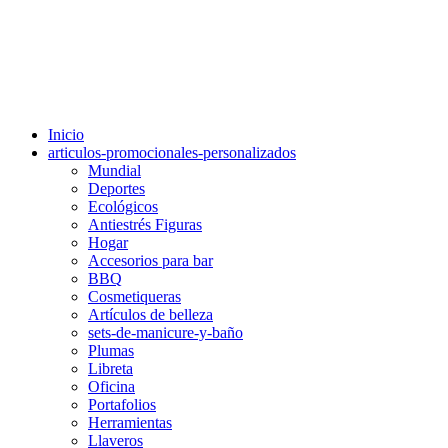
Inicio
articulos-promocionales-personalizados
Mundial
Deportes
Ecológicos
Antiestrés Figuras
Hogar
Accesorios para bar
BBQ
Cosmetiqueras
Artículos de belleza
sets-de-manicure-y-baño
Plumas
Libreta
Oficina
Portafolios
Herramientas
Llaveros