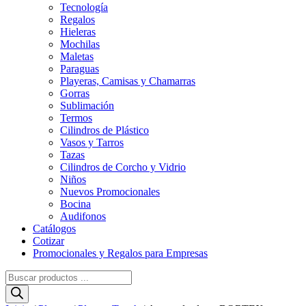
Tecnología
Regalos
Hieleras
Mochilas
Maletas
Paraguas
Playeras, Camisas y Chamarras
Gorras
Sublimación
Termos
Cilindros de Plástico
Vasos y Tarros
Tazas
Cilindros de Corcho y Vidrio
Niños
Nuevos Promocionales
Bocina
Audifonos
Catálogos
Cotizar
Promocionales y Regalos para Empresas
Búsqueda
de
productos