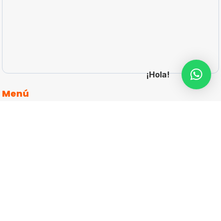
¡Hola!
Menú
Inicio
articulos-promocionales-personalizados
Catálogos
Cotizar
Contacto
Aviso de Privacidad