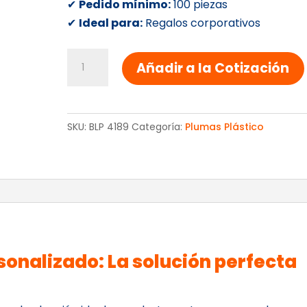
✔
Pedido mínimo:
100 piezas
✔
Ideal para:
Regalos corporativos
BOLIGRAFO
Añadir a la Cotización
5
EN
1
SKU:
BLP 4189
Categoría:
Plumas Plástico
cantidad
sonalizado: La solución perfecta