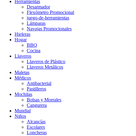
Herramientas
Desarmador
Flexómetro Promocional
juego-de-herramientas
Lámparas
Navajas Promocionales
Hieleras
Hogar
BBQ
Cocina
Llaveros
Llaveros de Plástico
Llaveros Metálicos
Maletas
Médicos
Antibacterial
Pastilleros
Mochilas
Bolsas y Morrales
Cangurera
Mundial
Niños
Alcancías
Escolares
Loncheras