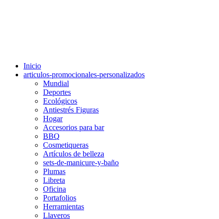
Inicio
articulos-promocionales-personalizados
Mundial
Deportes
Ecológicos
Antiestrés Figuras
Hogar
Accesorios para bar
BBQ
Cosmetiqueras
Artículos de belleza
sets-de-manicure-y-baño
Plumas
Libreta
Oficina
Portafolios
Herramientas
Llaveros