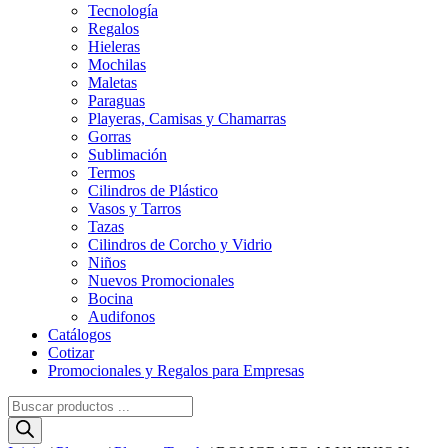
Tecnología
Regalos
Hieleras
Mochilas
Maletas
Paraguas
Playeras, Camisas y Chamarras
Gorras
Sublimación
Termos
Cilindros de Plástico
Vasos y Tarros
Tazas
Cilindros de Corcho y Vidrio
Niños
Nuevos Promocionales
Bocina
Audifonos
Catálogos
Cotizar
Promocionales y Regalos para Empresas
Búsqueda
de
productos