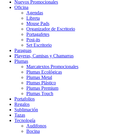
Nuevos Promocionales
Oficina
Agendas
Libreta
Mouse Pads
Organizador de Escritorio
Portagafetes
Post-its
Set Escritorio
Paraguas
Playeras, Camisas y Chamarras
Plumas
Marcatextos Promocionales
Plumas Ecológicas
Plumas Metal
Plumas Plástico
Plumas Premium
Plumas Touch
Portafolios
Regalos
Sublimación
Tazas
Tecnología
Audifonos
Bocina