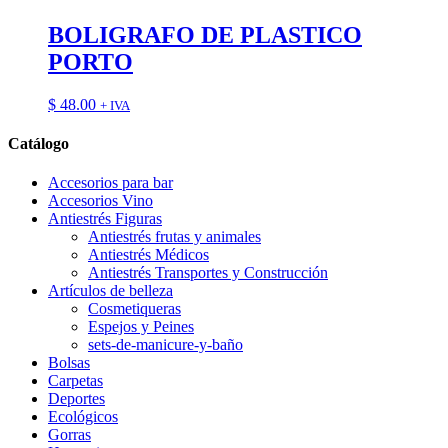
BOLIGRAFO DE PLASTICO
PORTO
$
48.00
+ IVA
Catálogo
Accesorios para bar
Accesorios Vino
Antiestrés Figuras
Antiestrés frutas y animales
Antiestrés Médicos
Antiestrés Transportes y Construcción
Artículos de belleza
Cosmetiqueras
Espejos y Peines
sets-de-manicure-y-baño
Bolsas
Carpetas
Deportes
Ecológicos
Gorras