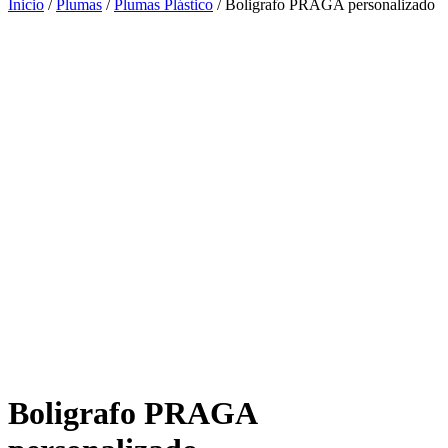
Inicio
/
Plumas
/
Plumas Plástico
/ Boligrafo PRAGA personalizado
Boligrafo PRAGA