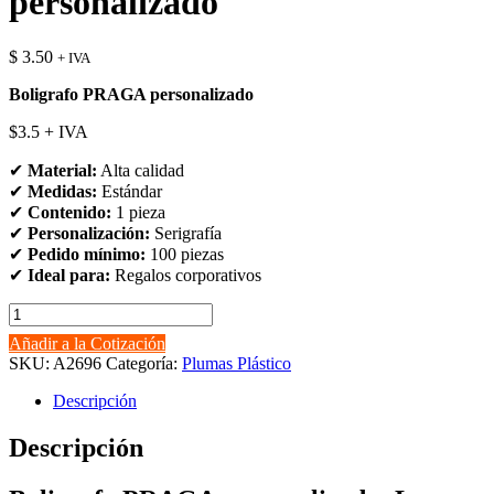
personalizado
$
3.50
+ IVA
Boligrafo PRAGA personalizado
$3.5 + IVA
✔
Material:
Alta calidad
✔
Medidas:
Estándar
✔
Contenido:
1 pieza
✔
Personalización:
Serigrafía
✔
Pedido mínimo:
100 piezas
✔
Ideal para:
Regalos corporativos
Boligrafo
PRAGA
Añadir a la Cotización
personalizado
SKU:
A2696
Categoría:
Plumas Plástico
cantidad
Descripción
Descripción