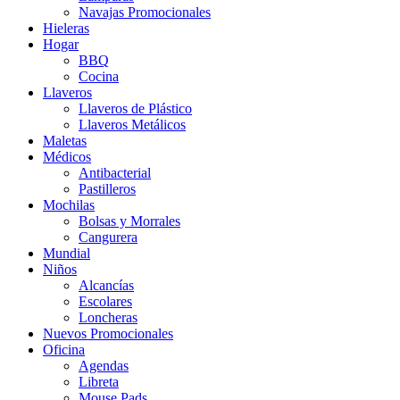
Navajas Promocionales
Hieleras
Hogar
BBQ
Cocina
Llaveros
Llaveros de Plástico
Llaveros Metálicos
Maletas
Médicos
Antibacterial
Pastilleros
Mochilas
Bolsas y Morrales
Cangurera
Mundial
Niños
Alcancías
Escolares
Loncheras
Nuevos Promocionales
Oficina
Agendas
Libreta
Mouse Pads