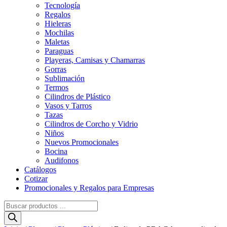
Tecnología
Regalos
Hieleras
Mochilas
Maletas
Paraguas
Playeras, Camisas y Chamarras
Gorras
Sublimación
Termos
Cilindros de Plástico
Vasos y Tarros
Tazas
Cilindros de Corcho y Vidrio
Niños
Nuevos Promocionales
Bocina
Audifonos
Catálogos
Cotizar
Promocionales y Regalos para Empresas
Búsqueda
de
productos