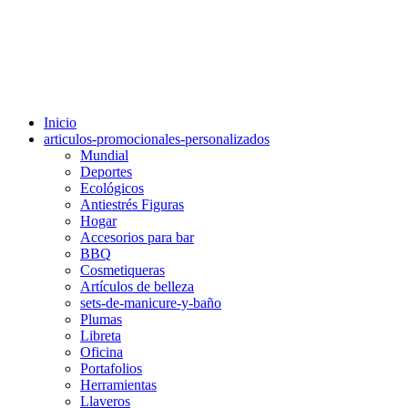
Inicio
articulos-promocionales-personalizados
Mundial
Deportes
Ecológicos
Antiestrés Figuras
Hogar
Accesorios para bar
BBQ
Cosmetiqueras
Artículos de belleza
sets-de-manicure-y-baño
Plumas
Libreta
Oficina
Portafolios
Herramientas
Llaveros