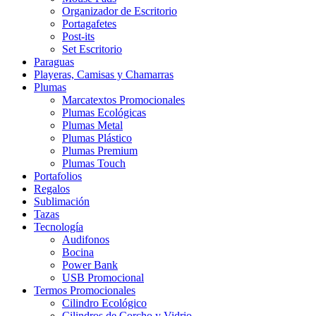
Organizador de Escritorio
Portagafetes
Post-its
Set Escritorio
Paraguas
Playeras, Camisas y Chamarras
Plumas
Marcatextos Promocionales
Plumas Ecológicas
Plumas Metal
Plumas Plástico
Plumas Premium
Plumas Touch
Portafolios
Regalos
Sublimación
Tazas
Tecnología
Audifonos
Bocina
Power Bank
USB Promocional
Termos Promocionales
Cilindro Ecológico
Cilindros de Corcho y Vidrio