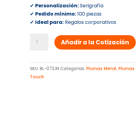
✔
Personalización:
Serigrafía
✔
Pedido mínimo:
100 piezas
✔
Ideal para:
Regalos corporativos
BOLIGRAFO
Añadir a la Cotización
METALICO
MONTEVIDEO
cantidad
SKU:
BL-072.IN
Categorías:
Plumas Metal
,
Plumas
Touch