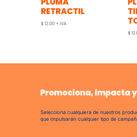
PLUMA
P
RETRACTIL
TI
T
$
12.00
+ IVA
$
13
Promociona, impacta y 
Selecciona cualquiera de nuestros produc
que impulsarán cualquier tipo de campaña 