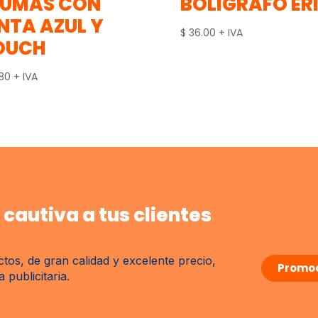
LUMAS CON
BOLIGRAFO ERI
NTA AZUL Y
$
36.00
+ IVA
OUCH
.80
+ IVA
cautiva a tus clientes
tos, de gran calidad y excelente precio,
Promoc
publicitaria.